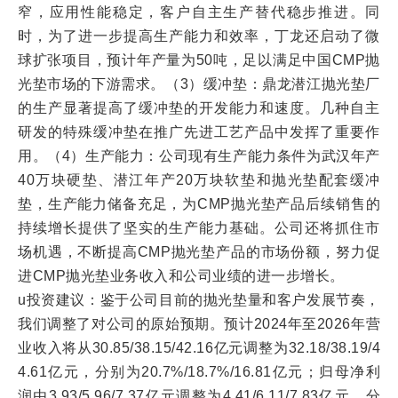
窄，应用性能稳定，客户自主生产替代稳步推进。同
时，为了进一步提高生产能力和效率，丁龙还启动了微
球扩张项目，预计年产量为50吨，足以满足中国CMP抛
光垫市场的下游需求。（3）缓冲垫：鼎龙潜江抛光垫厂
的生产显著提高了缓冲垫的开发能力和速度。几种自主
研发的特殊缓冲垫在推广先进工艺产品中发挥了重要作
用。（4）生产能力：公司现有生产能力条件为武汉年产
40万块硬垫、潜江年产20万块软垫和抛光垫配套缓冲
垫，生产能力储备充足，为CMP抛光垫产品后续销售的
持续增长提供了坚实的生产能力基础。公司还将抓住市
场机遇，不断提高CMP抛光垫产品的市场份额，努力促
进CMP抛光垫业务收入和公司业绩的进一步增长。
u投资建议：鉴于公司目前的抛光垫量和客户发展节奏，
我们调整了对公司的原始预期。预计2024年至2026年营
业收入将从30.85/38.15/42.16亿元调整为32.18/38.19/4
4.61亿元，分别为20.7%/18.7%/16.81亿元；归母净利
润由3.93/5.96/7.37亿元调整为4.41/6.11/7.83亿元，分