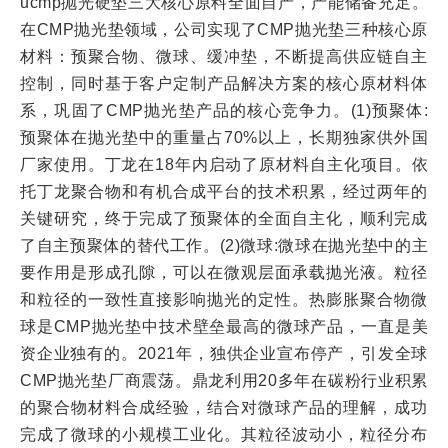
ucmp抛光硬垫三大核心原料全面自产，产能储备充足。
在CMP抛光垫领域，公司实现了CMP抛光垫三种核心原
材料：预聚合物、微球、缓冲垫，不断提高供应链自主
控制，同时基于客户定制产品解决方案的核心原材料体
系，巩固了CMP抛光垫产品的核心竞争力。(1)预聚体:
预聚体在抛光垫中的重量占70%以上，长期独家供外国
厂家使用。丁龙在18年内启动了原材料自主化项目。依
托丁龙聚合物和有机合成平台的技术积累，经过两年的
关键研究，终于完成了预聚体的全面自主化，顺利完成
了自主预聚体的替代工作。(2)微球:微球在抛光垫中的主
要作用是形成孔隙，可以在微观层面承载抛光液。粒径
和粒径的一致性直接影响抛光的定性。热膨胀聚合物微
球是CMP抛光垫中技术壁垒最高的微球产品，一直是美
资企业独有的。2021年，独供企业宣布停产，引发全球
CMP抛光垫厂商震荡。鼎龙利用20多年在碳粉行业积累
的聚合物材料合成经验，结合对微球产品的理解，成功
完成了微球的小规模工业化。其粒径波动小，粒径分布