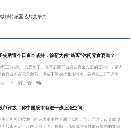
升微磁传感器芯片竞争力
子先后遭今日资本减持，徐新为何“逃离”休闲零食赛道？
减持三只松鼠、良品铺子，这背后除了自身在资金方面的需求外，更大
零食行业本身竞争激烈、增速下滑的行业性特点。要点2主攻下沉市
传统零食品牌面对量贩零食店的崛...
股市评级，称中国股市有进一步上涨空间
伯恩斯坦将印度股市的评级由中性下调至低配。与此同时，该券商预
中国股市有进一步的上涨空间。周四，伯恩斯坦法兴银行集团的亚洲