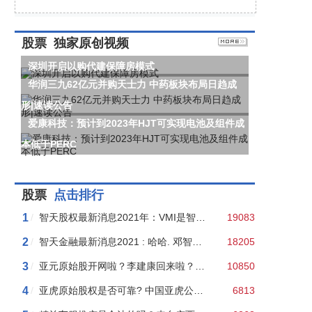
股票
独家原创视频
深圳开启以购代建保障房模式
华润三九62亿元并购天士力 中药板块布局日趋成
形|速读公告
爱康科技：预计到2023年HJT可实现电池及组件成
本低于PERC
股票
点击排行
1
/
智天股权最新消息2021年：VMI是智天昌盛买的壳？看流言是如何“以讹传讹”的！
19083
2
/
智天金融最新消息2021 : 哈哈. 邓智天申诉被依法驳回！
18205
3
/
亚元原始股开网啦？李建康回来啦？假的！亚元群主二审判处五年半！
10850
4
/
亚虎原始股权是否可靠? 中国亚虎公开销售“原始股”涉嫌非法集资，老板王某聪是老赖！
6813