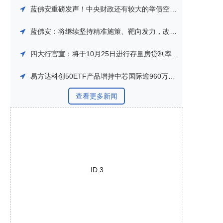
蓝佛安重磅发声！中央财政还有较大的举债空间、将推出一揽子增量政策举措
蓝佛安：将继续坚持精准施策、靶向发力，改善居民收入预期
四大行官宣：将于10月25日进行存量房贷利率批量调整
易方达科创50ETF产品增持中芯国际逾960万股 境内持股比首次超过5%
查看更多新闻
ID:3