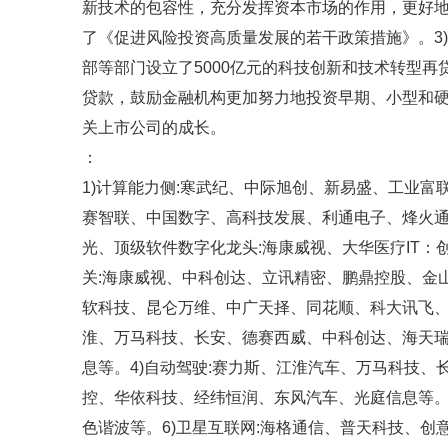
新技术的包容性，充分发挥资本市场的作用，更好地服务
了《促进风险投资高质量发展的若干政策措施》。3) 
部等部门设立了5000亿元的科技创新和技术转型再
贷款，鼓励金融机构更加努力地投资早期、小型和
关上市公司的成长。
：
1)计算能力侧:寒武纪、中际旭创、新易盛、工业
赛智联、中国数字、高科技发展、利通电子、烽火通
光、顶级软件数字化龙头:海康威视、大华医疗IT：创
关:海康威视、中科创达、立讯精密、鹏鼎控股、金
软科技、昆仑万维、中广天择、同花顺、科大讯飞、
淮、万马科技、长安、德赛西威、中科创达、海天
息等。4)自动驾驶:赛力斯、江淮汽车、万马科技
控、华依科技、经纬恒润、东风汽车、光庭信息等。
色谐波等。6)卫星互联网:海格通信、普天科技、创