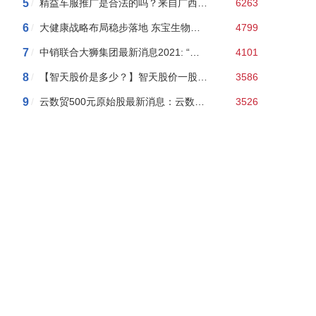
5
/
精益车服推广是合法的吗？来自广西柳州的精益车服是传销吗？我告诉你100%是传销
6263
6
/
大健康战略布局稳步落地 东宝生物上半年净利创历史新高
4799
7
/
中销联合大狮集团最新消息2021: “中销联合”以股权分红等幌子搞传销 “文惠王”主体公司法人获刑
4101
8
/
【智天股价是多少？】智天股价一股163美元了？一万变十几亿！真敢吹！
3586
9
/
云数贸500元原始股最新消息：云数贸余孽搞“民族资产解冻”骗局，10人团伙被抓涉案上百万！
3526