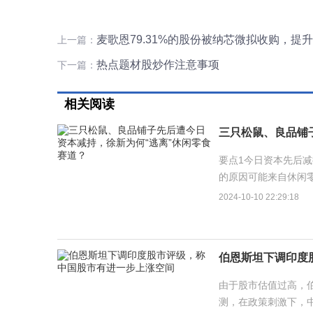
麦歌恩79.31%的股份被纳芯微拟收购，提
上一篇：
热点题材股炒作注意事项
下一篇：
相关阅读
三只松鼠、良品铺
要点1今日资本先后
的原因可能来自休闲
场、主打极致性价比，
2024-10-10 22:29:18
伯恩斯坦下调印度
由于股市估值过高，
测，在政策刺激下，