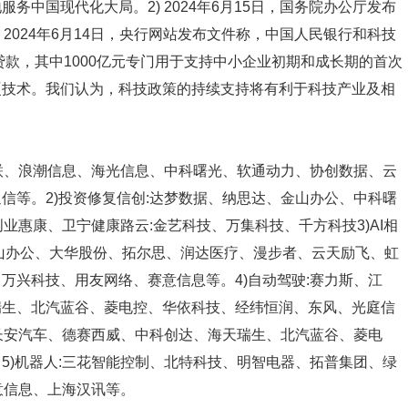
中国现代化大局。2) 2024年6月15日，国务院办公厅发布
2024年6月14日，央行网站发布文件称，中国人民银行和科技
贷款，其中1000亿元专门用于支持中小企业初期和成长期的首次
硬技术。我们认为，科技政策的持续支持将有利于科技产业及相
富联、浪潮信息、海光信息、中科曙光、软通动力、协创数据、云
信等。2)投资修复信创:达梦数据、纳思达、金山办公、中科曙
业惠康、卫宁健康路云:金艺科技、万集科技、千方科技3)AI相
山办公、大华股份、拓尔思、润达医疗、漫步者、云天励飞、虹
万兴科技、用友网络、赛意信息等。4)自动驾驶:赛力斯、江
瑞生、北汽蓝谷、菱电控、华依科技、经纬恒润、东风、光庭信
、长安汽车、德赛西威、中科创达、海天瑞生、北汽蓝谷、菱电
5)机器人:三花智能控制、北特科技、明智电器、拓普集团、绿
意信息、上海汉讯等。