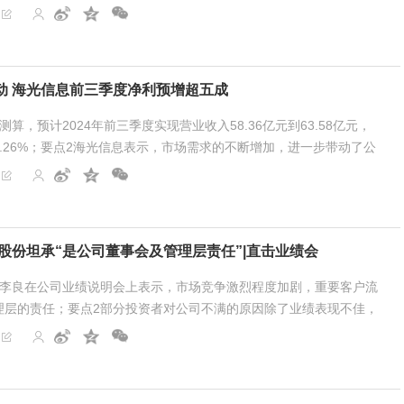
rwal和Cheng Zhang发布报告称，印度市场...
动 海光信息前三季度净利预增超五成
算，预计2024年前三季度实现营业收入58.36亿元到63.58亿元，
61.26%；要点2海光信息表示，市场需求的不断增加，进一步带动了公
《科创板日报》10月10日讯（记者 郭辉）...
股份坦承“是公司董事会及管理层责任”|直击业绩会
长李良在公司业绩说明会上表示，市场竞争激烈程度加剧，重要客户流
理层的责任；要点2部分投资者对公司不满的原因除了业绩表现不佳，
题相关。财联社10月10日讯（记者...