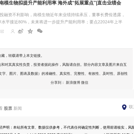
南模生物拟提升产能利用率 海外成“拓展重点”|直击业绩会
户投融资不利影响，南模生物近年来业绩持续承压，董事长费俭透露，
水平接近80%，未来将进一步提升产能利用率；要点22024年上半
已经提升至14%，费俭直言海外是拓展重点，下...
收藏，转载请带上本文链接。
点和对其真实性负责，投资者据此操作，风险请自担。部分内容文章及图片来自互
文字、图片、图表及数据）的准确性、真实性、完整性、有效性、及时性、原创性
分享到：
新浪微博
微信
联
看
股票
新闻
经声明：本站所有文章、数据仅供参考，不代表任何确定性判断，使用前请核实，风