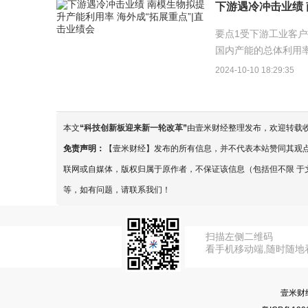
下游遇冷冲击业绩 
要点1受下游工业客
国内产能的总体利用率
年，海外业务收入占比
2024-10-10 18:29:35
本文
“
科技创新板迎来新一轮改革
”
由壹米财经整理发布，欢迎转载
免责声明：
【壹米财经】发布的所有信息，并不代表本站赞同其观
联网或自媒体，版权归属于原作者，不保证该信息（包括但不限 于
等，如有问题，请联系我们！
扫描左侧二维码
看手机移动端,随时随地
壹米财