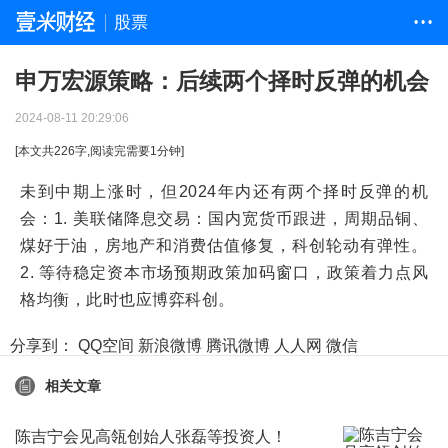
股票
• • •
申万宏源策略：后续两个择时反弹的机会
2024-08-11 20:29:06
[本文共
226
字,阅读完需要
1
分钟]
未到中期上涨时，但2024年内还有两个择时反弹的机
会：1. 美联储降息交易：国内宽货币跟进，周期品铜、
煤好于油，房地产和消费估值修复，科创轮动有弹性。
2. 等待稳定资本市场预期政策加码窗口，政策着力点风
格均衡，此时也应博弈科创。
分享到：
QQ空间
新浪微博
腾讯微博
人人网
微信
相关文章
陈吉宁会见高瓴创始人张磊等投资人！