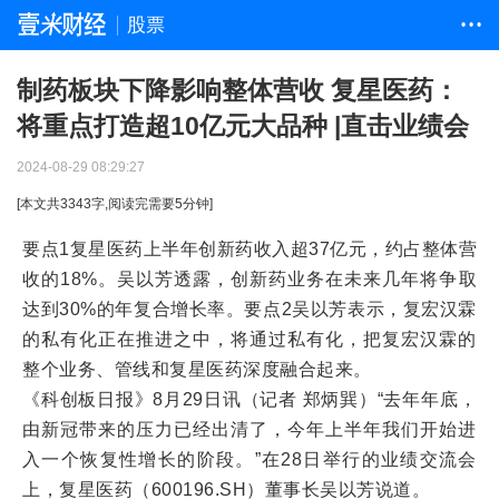
股票
• • •
制药板块下降影响整体营收 复星医药：
将重点打造超10亿元大品种 |直击业绩会
2024-08-29 08:29:27
[本文共
3343
字,阅读完需要
5
分钟]
要点1复星医药上半年创新药收入超37亿元，约占整体营
收的18%。吴以芳透露，创新药业务在未来几年将争取
达到30%的年复合增长率。要点2吴以芳表示，复宏汉霖
的私有化正在推进之中，将通过私有化，把复宏汉霖的
整个业务、管线和复星医药深度融合起来。
《科创板日报》8月29日讯（记者 郑炳巽）“去年年底，
由新冠带来的压力已经出清了，今年上半年我们开始进
入一个恢复性增长的阶段。”在28日举行的业绩交流会
上，复星医药（600196.SH）董事长吴以芳说道。