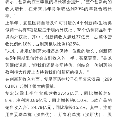
表示，创新药在三季度的增长将会提升，“整个创新药的
收入增长，在未来几年将争取达到30%的年复合增长
率。”
上半年，复星医药自研及许可引进的4个创新药/生物类
似药一共有9项适应症于境内外获批，38个仿制药品种于
境内外获批。其中，创新药收入超过37亿元，占整体营
收比例约18%，占制药板块比例约25%。
“未来，常规仿制药大概还是保持一位数的增长，创新药
在5年周期里估计会占到收入的一半，甚至更高。”吴以
芳继续说道，“但我们还是会坚持仿、创结合，仿制药的
盈利很大程度上支持着我们创新药的投入。”
在创新药收入方面，复星医药控股子公司复宏汉霖（269
6.HK）起到了很大的贡献。
复宏汉霖上半年实现营收27.46亿元，同比增长约9.
8%，净利润3.86亿元，同比增长约61.0%。5款产品的
销售收入合计24.79亿元，同比增长15.2%。其中，注射
用曲妥珠单抗（汉曲优）、斯鲁利单抗（汉斯状）、贝