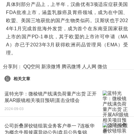
具体到部分产品上，上半年，汉曲优有3项适应症获美国
FDA批准上市，涵盖乳腺癌及胃癌领域，成为在中国、
欧盟、美国三地获批的国产生物类似药。汉斯状也于202
4年1月完成首批海外发货，成为首个在东南亚国家获批
上市的国产PD-1单抗，其于欧盟的上市许可申请（MA
A）亦已于2023年3月获得欧洲药品管理局（EMA）受
理。
分享到：
QQ空间
新浪微博
腾讯微博
人人网
微信
相关文章
蓝特光学：微棱镜产线满负荷量产出货 正开
展AR眼镜相关项目预研|直击业绩会
2024-09-03
公司折叠屏铰链组装业务客户单一 7连板华
为概念牛股披露异动公告|盘后公告集锦