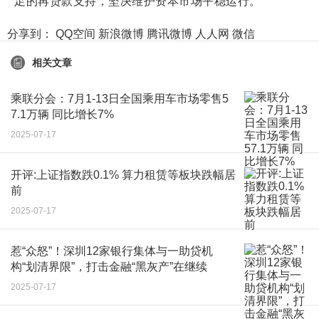
足的再贷款支持，坚决维护资本市场平稳运行。
分享到：
QQ空间
新浪微博
腾讯微博
人人网
微信
相关文章
乘联分会：7月1-13日全国乘用车市场零售5
7.1万辆 同比增长7%
2025-07-17
开评:上证指数跌0.1% 算力租赁等板块跌幅居
前
2025-07-17
惹“众怒”！深圳12家银行集体与一助贷机
构“划清界限”，打击金融“黑灰产”在继续
2025-07-17