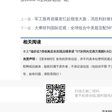
军工股再迎爆发扛起领涨大旗，消息利好催
上一篇：
大摩研判国际宏观：全球组合中美股宜配56%
下一篇：
相关阅读
本文
“
溢价近7倍收购后未实现业绩承诺 *ST沐邦向交易方索赔9.8亿
免责声明：
【壹米财经】发布的所有信息，并不代表本站赞同其观
联网或自媒体，版权归属于原作者，不保证该信息（包括但不限 于
等，如有问题，请联系我们！
扫描左侧二维码
看手机移动端,随时随地
壹米财