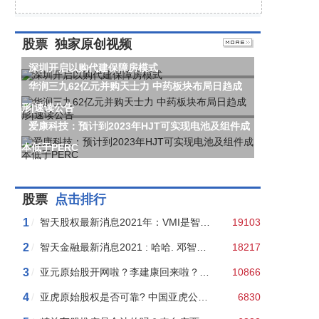
股票
独家原创视频
深圳开启以购代建保障房模式
华润三九62亿元并购天士力 中药板块布局日趋成
形|速读公告
爱康科技：预计到2023年HJT可实现电池及组件成
本低于PERC
股票
点击排行
1
/
智天股权最新消息2021年：VMI是智天昌盛买的壳？看流言是如何“以讹传讹”的！
19103
2
/
智天金融最新消息2021 : 哈哈. 邓智天申诉被依法驳回！
18217
3
/
亚元原始股开网啦？李建康回来啦？假的！亚元群主二审判处五年半！
10866
4
/
亚虎原始股权是否可靠? 中国亚虎公开销售“原始股”涉嫌非法集资，老板王某聪是老赖！
6830