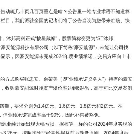
公告动辄几十页几百页重点是啥？公告里一堆专业术语不知道算
》栏目，我们派驻全国的记者们将于公告当晚为您带来准确、快
后，沐邦高科正式“披星戴帽”，股票简称变更为*ST沐邦
蒙古豪安能源科技有限公司（以下简称“豪安能源”）未能让公司找
显示，因豪安能源未完成2024年度业绩承诺，交易方应向上市
现金的方式购买张忠安、余菊美（即“业绩承诺义务人”）持有的豪安
报告，收购豪安能源时净资产溢价率达到694%，高于可比交易案例
诺期，要求分别为1.4亿元、1.6亿元、1.8亿元和2亿元。在
标，但业绩承诺完成率高于90%，因此补偿被豁免。
能源业绩开始出现大幅亏损。据核算，标的公司2024年度实现的
-3.26元，按照扣除非经常性损益前后孰低原则，2024年度标