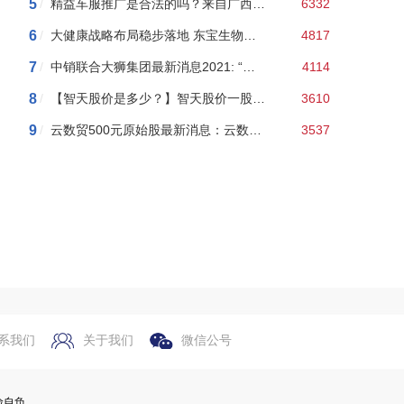
5
/
精益车服推广是合法的吗？来自广西柳州的精益车服是传销吗？我告诉你100%是传销
6332
6
/
大健康战略布局稳步落地 东宝生物上半年净利创历史新高
4817
7
/
中销联合大狮集团最新消息2021: “中销联合”以股权分红等幌子搞传销 “文惠王”主体公司法人获刑
4114
8
/
【智天股价是多少？】智天股价一股163美元了？一万变十几亿！真敢吹！
3610
9
/
云数贸500元原始股最新消息：云数贸余孽搞“民族资产解冻”骗局，10人团伙被抓涉案上百万！
3537
系我们
关于我们
微信公号
险自负。