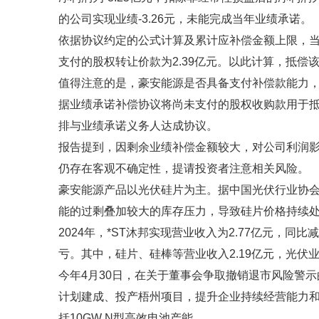
的公司实现业绩-3.26元，未能完成当年业绩承诺。
依据协议约定的公式计算及累计应补偿金额上限，当
支付的股权转让价款为2.39亿元。以此计算，抵偿
值得注意的是，豪安能源是否具备支付补偿款能力
据业绩承诺补偿协议将尚未支付的股权收购款用于
排与业绩承诺义务人达成协议。
报告提到，因剩余业绩补偿金额较大，对公司利润
仍存在客观不确定性，提请投资者注意相关风险。
豪安能源产品以光伏硅片为主。据中国光伏行业协会数据
能的过剩叠加较大的库存压力，导致硅片价格持续
2024年，*ST沐邦实现营业收入为2.77亿元，同比
亏。其中，硅片、硅棒等营业收入2.19亿元，光伏业务
今年4月30日，在关于董事会争取撤销退市风险警示
计划建成、投产梧州项目，提升企业持续经营能力
括10GW N型高效电池产能。