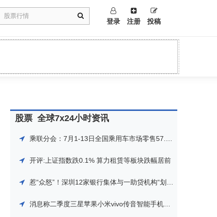
登录
注册
投稿
股票
全球7x24小时资讯
乘联分会：7月1-13日全国乘用车市场零售57.1万辆 同比增长7%
开评:上证指数跌0.1% 算力租赁等板块跌幅居前
惹“众怒”！深圳12家银行集体与一助贷机构“划清界限”，打击金融“黑灰产”在继续
消息称二季度三星苹果小米vivo传音智能手机市场份额与去年同期相当