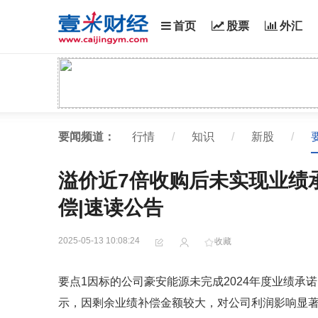
首页
股票
外汇
要闻频道：
行情
/
知识
/
新股
/
溢价近7倍收购后未实现业绩承
偿|速读公告
2025-05-13 10:08:24
收藏
要点1因标的公司豪安能源未完成2024年度业绩承诺
示，因剩余业绩补偿金额较大，对公司利润影响显