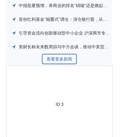
中报批量预增，券商业的排名“硝烟”还是燃起来了
首份红利基金“颠覆式”调仓：清仓银行股，从传统红利转向市场化红利
引导资金流向创新驱动型中小企业 沪深两市专精特新系列指数即将发布
美财长称未来数周拟与中方会谈，推动中美贸易等议题磋商
查看更多新闻
ID:3