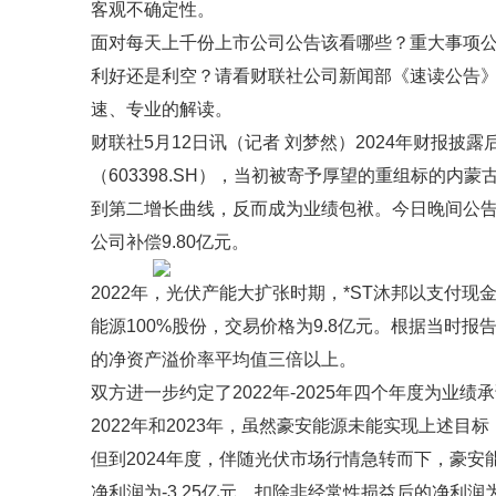
客观不确定性。
面对每天上千份上市公司公告该看哪些？重大事项
利好还是利空？请看财联社公司新闻部《速读公告
速、专业的解读。
财联社5月12日讯（记者 刘梦然）2024年财报披露
（603398.SH），当初被寄予厚望的重组标的内
到第二增长曲线，反而成为业绩包袱。今日晚间公告
公司补偿9.80亿元。
2022年，光伏产能大扩张时期，*ST沐邦以支付
能源100%股份，交易价格为9.8亿元。根据当时
的净资产溢价率平均值三倍以上。
双方进一步约定了2022年-2025年四个年度为业绩承
2022年和2023年，虽然豪安能源未能实现上述目
但到2024年度，伴随光伏市场行情急转而下，豪安
净利润为-3.25亿元，扣除非经常性损益后的净利润为