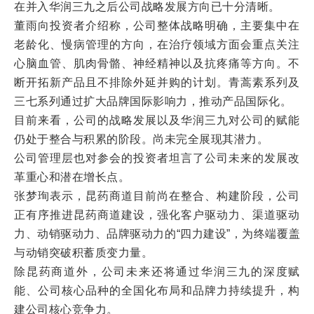
在并入华润三九之后公司战略发展方向已十分清晰。
董雨向投资者介绍称，公司整体战略明确，主要集中在
老龄化、慢病管理的方向，在治疗领域方面会重点关注
心脑血管、肌肉骨骼、神经精神以及抗疼痛等方向。不
断开拓新产品且不排除外延并购的计划。青蒿素系列及
三七系列通过扩大品牌国际影响力，推动产品国际化。
目前来看，公司的战略发展以及华润三九对公司的赋能
仍处于整合与积累的阶段。尚未完全展现其潜力。
公司管理层也对参会的投资者坦言了公司未来的发展改
革重心和潜在增长点。
张梦珣表示，昆药商道目前尚在整合、构建阶段，公司
正有序推进昆药商道建设，强化客户驱动力、渠道驱动
力、动销驱动力、品牌驱动力的“四力建设”，为终端覆盖
与动销突破积蓄质变力量。
除昆药商道外，公司未来还将通过华润三九的深度赋
能、公司核心品种的全国化布局和品牌力持续提升，构
建公司核心竞争力。