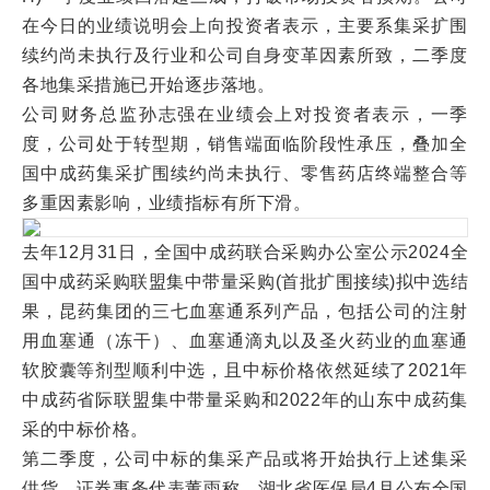
在今日的业绩说明会上向投资者表示，主要系集采扩围
续约尚未执行及行业和公司自身变革因素所致，二季度
各地集采措施已开始逐步落地。
公司财务总监孙志强在业绩会上对投资者表示，一季
度，公司处于转型期，销售端面临阶段性承压，叠加全
国中成药集采扩围续约尚未执行、零售药店终端整合等
多重因素影响，业绩指标有所下滑。
去年12月31日，全国中成药联合采购办公室公示2024全
国中成药采购联盟集中带量采购(首批扩围接续)拟中选结
果，昆药集团的三七血塞通系列产品，包括公司的注射
用血塞通（冻干）、血塞通滴丸以及圣火药业的血塞通
软胶囊等剂型顺利中选，且中标价格依然延续了2021年
中成药省际联盟集中带量采购和2022年的山东中成药集
采的中标价格。
第二季度，公司中标的集采产品或将开始执行上述集采
供货。证券事务代表董雨称，湖北省医保局4月公布全国