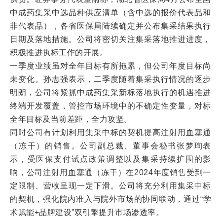
中成药集采中选品种供应清单（含中选的报价代表品和
非代表品），各省医保局陆续确定并公布集采结果执行
日期及落地措施。公司将密切关注集采落地推进进度，
积极推进执标工作的开展。
一季度业绩虽对全年目标有所拖累，但公司年度目标尚
未变化。孙志强表示，二季度随着集采执行情况的逐步
明朗，公司将紧抓中成药集采新标落地执行的机遇推进
终端开发覆盖，管控市场环境中的不确定性变量，对标
全年目标及当前差距，全力攻坚。
同时公司有计划利用集采中标的契机提高注射用血塞通
（冻干）的销售。公司副总裁、董事会秘书张梦珣表
示，受医保支付试点政策调整以及集采持续扩围的影
响，公司注射用血塞通（冻干）在2024年度销售受到一
定限制、营收呈现一定下滑。公司将充分利用集采中标
的契机，强化院内准入与院外市场的协同联动，通过“学
术赋能+品牌建设”双引擎提升市场渗透率。