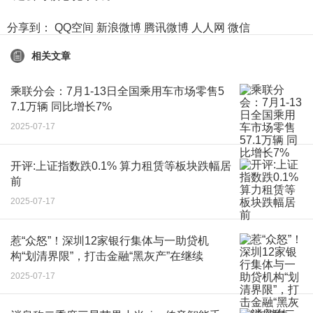
分享到：
QQ空间
新浪微博
腾讯微博
人人网
微信
相关文章
乘联分会：7月1-13日全国乘用车市场零售5
7.1万辆 同比增长7%
2025-07-17
开评:上证指数跌0.1% 算力租赁等板块跌幅居
前
2025-07-17
惹“众怒”！深圳12家银行集体与一助贷机
构“划清界限”，打击金融“黑灰产”在继续
2025-07-17