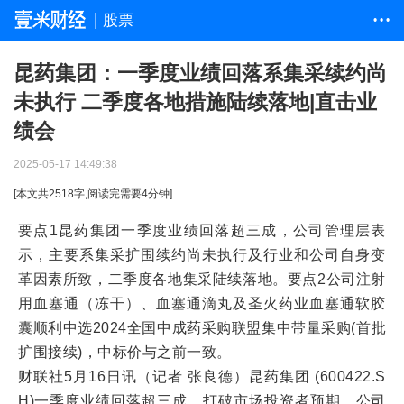
股票
• • •
昆药集团：一季度业绩回落系集采续约尚
未执行 二季度各地措施陆续落地|直击业
绩会
2025-05-17 14:49:38
[本文共
2518
字,阅读完需要
4
分钟]
要点1昆药集团一季度业绩回落超三成，公司管理层表
示，主要系集采扩围续约尚未执行及行业和公司自身变
革因素所致，二季度各地集采陆续落地。要点2公司注射
用血塞通（冻干）、血塞通滴丸及圣火药业血塞通软胶
囊顺利中选2024全国中成药采购联盟集中带量采购(首批
扩围接续)，中标价与之前一致。
财联社5月16日讯（记者 张良德）昆药集团 (600422.S
H)一季度业绩回落超三成，打破市场投资者预期。公司