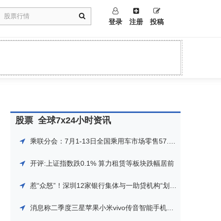
登录
注册
投稿
股票
全球7x24小时资讯
乘联分会：7月1-13日全国乘用车市场零售57.1万辆 同比增长7%
开评:上证指数跌0.1% 算力租赁等板块跌幅居前
惹“众怒”！深圳12家银行集体与一助贷机构“划清界限”，打击金融“黑灰产”在继续
消息称二季度三星苹果小米vivo传音智能手机市场份额与去年同期相当