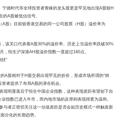
、宁德时代等全球投资者青睐的龙头股更是罕见地出现A股较H
在的A股被低估信号。
（A股）目前较香港交易的同一公司股票（H股）溢价率为
口，该关口代表着A股30%的溢价率。历史上当溢价率跌破30%
2月，恒生沪深港AH股溢价指数一度超过160点。
的A股相对于H股交易出现罕见的折价，形成市场所谓的“倒
投资者提供了布局A股的潜在机会。
，表现明显落后于恒生中国企业指数，这种表现差距有望创下自
国企业指数已进入牛市，而内地市场的反弹则表现得更为温和。
参与者正密切关注这一估值差距是否会如历史模式一样触发新
本面分化的长期趋势。