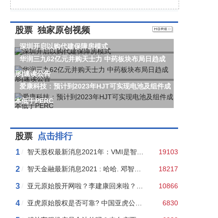
股票
独家原创视频
深圳开启以购代建保障房模式
华润三九62亿元并购天士力 中药板块布局日趋成
形|速读公告
爱康科技：预计到2023年HJT可实现电池及组件成
本低于PERC
股票
点击排行
1
/
智天股权最新消息2021年：VMI是智天昌盛买的壳？看流言是如何“以讹传讹”的！
19103
2
/
智天金融最新消息2021 : 哈哈. 邓智天申诉被依法驳回！
18217
3
/
亚元原始股开网啦？李建康回来啦？假的！亚元群主二审判处五年半！
10866
4
/
亚虎原始股权是否可靠? 中国亚虎公开销售“原始股”涉嫌非法集资，老板王某聪是老赖！
6830