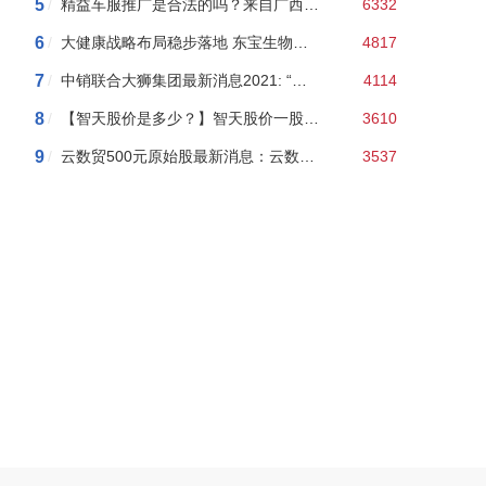
5
/
精益车服推广是合法的吗？来自广西柳州的精益车服是传销吗？我告诉你100%是传销
6332
6
/
大健康战略布局稳步落地 东宝生物上半年净利创历史新高
4817
7
/
中销联合大狮集团最新消息2021: “中销联合”以股权分红等幌子搞传销 “文惠王”主体公司法人获刑
4114
8
/
【智天股价是多少？】智天股价一股163美元了？一万变十几亿！真敢吹！
3610
9
/
云数贸500元原始股最新消息：云数贸余孽搞“民族资产解冻”骗局，10人团伙被抓涉案上百万！
3537