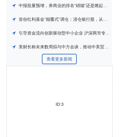
中报批量预增，券商业的排名“硝烟”还是燃起来了
首份红利基金“颠覆式”调仓：清仓银行股，从传统红利转向市场化红利
引导资金流向创新驱动型中小企业 沪深两市专精特新系列指数即将发布
美财长称未来数周拟与中方会谈，推动中美贸易等议题磋商
查看更多新闻
ID:3