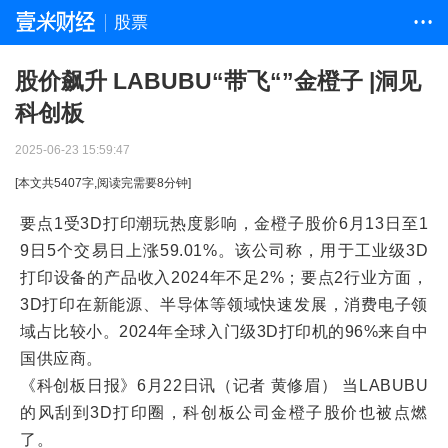
股票
• • •
股价飙升 LABUBU“带飞“”金橙子 |洞见
科创板
2025-06-23 15:59:47
[本文共
5407
字,阅读完需要
8
分钟]
要点1受3D打印潮玩热度影响，金橙子股价6月13日至1
9日5个交易日上涨59.01%。该公司称，用于工业级3D
打印设备的产品收入2024年不足2%；要点2行业方面，
3D打印在新能源、半导体等领域快速发展，消费电子领
域占比较小。2024年全球入门级3D打印机的96%来自中
国供应商。
《科创板日报》6月22日讯（记者 黄修眉） 当LABUBU
的风刮到3D打印圈，科创板公司金橙子股价也被点燃
了。