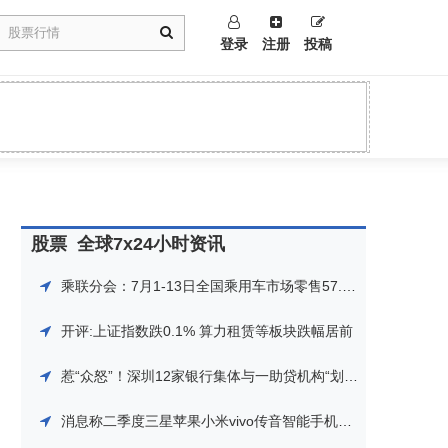
登录
注册
投稿
股票
全球7x24小时资讯
乘联分会：7月1-13日全国乘用车市场零售57.1万辆 同比增长7%
开评:上证指数跌0.1% 算力租赁等板块跌幅居前
惹“众怒”！深圳12家银行集体与一助贷机构“划清界限”，打击金融“黑灰产”在继续
消息称二季度三星苹果小米vivo传音智能手机市场份额与去年同期相当