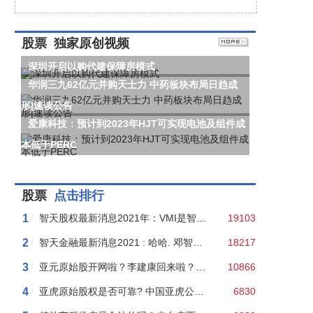
股票
独家原创视频
深圳开启以购代建保障房模式
华润三九62亿元并购天士力 中药板块布局日趋成
形|速读公告
爱康科技：预计到2023年HJT可实现电池及组件成
本低于PERC
股票
点击排行
1
/
智天股权最新消息2021年：VMI是智天昌盛买的壳？看流言是如何“以讹传讹”的！
19103
2
/
智天金融最新消息2021 : 哈哈. 邓智天申诉被依法驳回！
18217
3
/
亚元原始股开网啦？李建康回来啦？假的！亚元群主二审判处五年半！
10866
4
/
亚虎原始股权是否可靠? 中国亚虎公开销售“原始股”涉嫌非法集资，老板王某聪是老赖！
6830