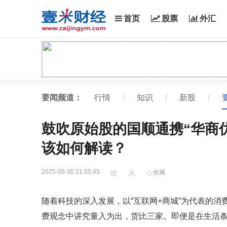
首页
股票
外汇
要闻频道：
行情
/
知识
/
新股
/
鼓吹原始股的国顺通携“华商
该如何解读？
2025-06-30 21:55:45
收藏
随着科技的深入发展，以“互联网+商城”为代表的
费观念中讲究量入为出，货比三家。即便是在生活条