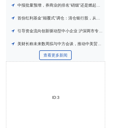
中报批量预增，券商业的排名“硝烟”还是燃起来了
首份红利基金“颠覆式”调仓：清仓银行股，从传统红利转向市场化红利
引导资金流向创新驱动型中小企业 沪深两市专精特新系列指数即将发布
美财长称未来数周拟与中方会谈，推动中美贸易等议题磋商
查看更多新闻
ID:3