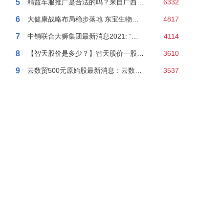
5
/
精益车服推广是合法的吗？来自广西柳州的精益车服是传销吗？我告诉你100%是传销
6332
6
/
大健康战略布局稳步落地 东宝生物上半年净利创历史新高
4817
7
/
中销联合大狮集团最新消息2021: “中销联合”以股权分红等幌子搞传销 “文惠王”主体公司法人获刑
4114
8
/
【智天股价是多少？】智天股价一股163美元了？一万变十几亿！真敢吹！
3610
9
/
云数贸500元原始股最新消息：云数贸余孽搞“民族资产解冻”骗局，10人团伙被抓涉案上百万！
3537