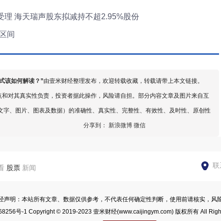
受理 海天瑞声股东拟减持不超2.95%股份
张区间
模式该如何解读？
”
由壹米财经整理发布，欢迎转载收藏，转载请带上本文链接。
点和对其真实性负责，投资者据此操作，风险请自担。部分内容文章及图片来自互
文字、图片、图表及数据）的准确性、真实性、完整性、有效性、及时性、原创性
分享到：
新浪微博
微信
联
看
股票
新闻
经声明：本站所有文章、数据仅供参考，不代表任何确定性判断，使用前请核实，风
68256号-1
Copyright © 2019-2023
壹米财经
(www.caijingym.com) 版权所有 All Righ