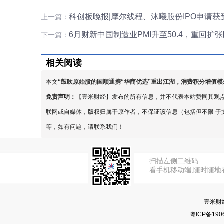
科创板晚报|摩尔线程、沐曦股份IPO申请获
上一篇：
6月财新中国制造业PMI升至50.4，重回扩
下一篇：
相关阅读
本文
“
鼓吹原始股的国顺通携“华商优选”重出江湖，消费积分增值
免责声明：
【壹米财经】发布的所有信息，并不代表本站赞同其观
联网或自媒体，版权归属于原作者，不保证该信息（包括但不限 于
等，如有问题，请联系我们！
扫描左侧二维码
看手机移动端,随时随地
壹米财
粤ICP备190