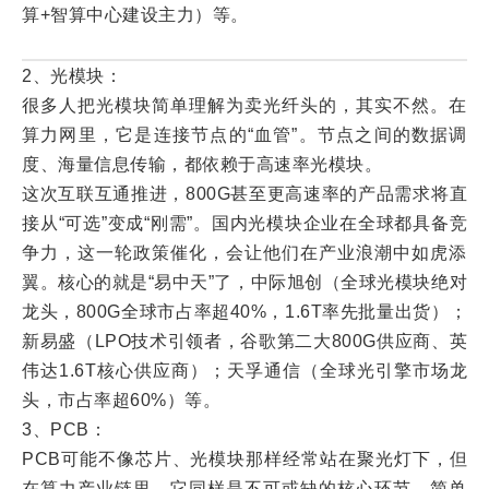
算+智算中心建设主力）等。
2、光模块：
很多人把光模块简单理解为卖光纤头的，其实不然。在
算力网里，它是连接节点的“血管”。节点之间的数据调
度、海量信息传输，都依赖于高速率光模块。
这次互联互通推进，800G甚至更高速率的产品需求将直
接从“可选”变成“刚需”。国内光模块企业在全球都具备竞
争力，这一轮政策催化，会让他们在产业浪潮中如虎添
翼。核心的就是“易中天”了，中际旭创（全球光模块绝对
龙头，800G全球市占率超40%，1.6T率先批量出货）；
新易盛（LPO技术引领者，谷歌第二大800G供应商、英
伟达1.6T核心供应商）；天孚通信（全球光引擎市场龙
头，市占率超60%）等。
3、PCB：
PCB可能不像芯片、光模块那样经常站在聚光灯下，但
在算力产业链里，它同样是不可或缺的核心环节。简单