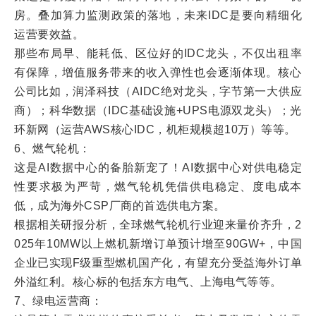
房。叠加算力监测政策的落地，未来IDC是要向精细化
运营要效益。
那些布局早、能耗低、区位好的IDC龙头，不仅出租率
有保障，增值服务带来的收入弹性也会逐渐体现。核心
公司比如，润泽科技（AIDC绝对龙头，字节第一大供应
商）；科华数据（IDC基础设施+UPS电源双龙头）；光
环新网（运营AWS核心IDC，机柜规模超10万）等等。
6、燃气轮机：
这是AI数据中心的备胎新宠了！AI数据中心对供电稳定
性要求极为严苛，燃气轮机凭借供电稳定、度电成本
低，成为海外CSP厂商的首选供电方案。
根据相关研报分析，全球燃气轮机行业迎来量价齐升，2
025年10MW以上燃机新增订单预计增至90GW+，中国
企业已实现F级重型燃机国产化，有望充分受益海外订单
外溢红利。核心标的包括东方电气、上海电气等等。
7、绿电运营商：