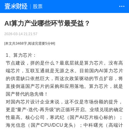
股票
• • •
AI算力产业哪些环节最受益？
2026-03-14 21:21:57
[本文共
3468
字,阅读完需要
5
分钟]
1、算力芯片：
节点建设，拼的是什么？最底层就是算力芯片。没有高
端芯片，互联互通就是无源之水。目前国内AI算力芯片
的供需缺口依然巨大，而这次政策驱动的节点扩容，将
直接倒逼国产芯片的采购和应用落地。算力芯片，就是
国产替代的急先锋！
对国内芯片设计企业来说，这不仅是市场份额的提升，
更是“量产-迭代-再升级”的正循环开启。业绩兑现的确定
性最高。核心公司，寒武纪（国产AI芯片核心标的）；
海光信息（国产CPU/DCU龙头）；中科曙光（高端计