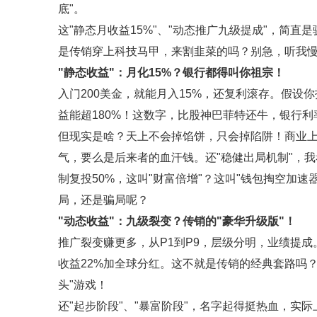
底"。
这"静态月收益15%"、"动态推广九级提成"，简直
是传销穿上科技马甲，来割韭菜的吗？别急，听我
"静态收益"：月化15%？银行都得叫你祖宗！
入门200美金，就能月入15%，还复利滚存。假设
益能超180%！这数字，比股神巴菲特还牛，银行利
但现实是啥？天上不会掉馅饼，只会掉陷阱！商业
气，要么是后来者的血汗钱。还"稳健出局机制"，我
制复投50%，这叫"财富倍增"？这叫"钱包掏空加
局，还是骗局呢？
"动态收益"：九级裂变？传销的"豪华升级版"！
推广裂变赚更多，从P1到P9，层级分明，业绩提成。P
收益22%加全球分红。这不就是传销的经典套路吗
头"游戏！
还"起步阶段"、"暴富阶段"，名字起得挺热血，实际