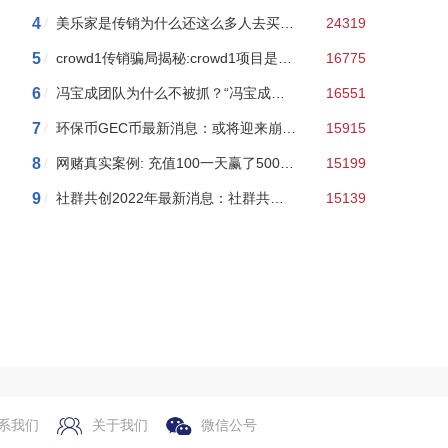
4
/
美乐家是传销为什么还这么多人去买? 想不通, 我告诉你内幕!
24319
5
/
crowd1传销骗局揭秘:crowd1项目是真的吗?
16775
6
/
冯宝成团队为什么不被抓？“冯宝成团队”是骗人的！有关“特质卡”案件的判决就是证明！
16551
7
/
环保币GEC币最新消息：或将迎来崩盘！现在出金困难！
15915
8
/
网赌真实案例: 充值100一天赢了5000，最后却输得倾家荡产，赢是过程，输是结果！！
15199
9
/
社群共创2022年最新消息：社群共创，高层解体！！！
15139
系我们
关于我们
微信公号