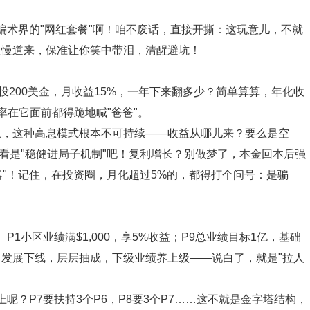
是骗术界的"网红套餐"啊！咱不废话，直接开撕：这玩意儿，不就
慢慢道来，保准让你笑中带泪，清醒避坑！
你投200美金，月收益15%，一年下来翻多少？简单算算，年化收
率在它面前都得跪地喊"爸爸"。
上，这种高息模式根本不可持续——收益从哪儿来？要么是空
看是"稳健进局子机制"吧！复利增长？别做梦了，本金回本后强
速器"！记住，在投资圈，月化超过5%的，都得打个问号：是骗
1小区业绩满$1,000，享5%收益；P9总业绩目标1亿，基础
？发展下线，层层抽成，下级业绩养上级——说白了，就是"拉人
上呢？P7要扶持3个P6，P8要3个P7……这不就是金字塔结构，