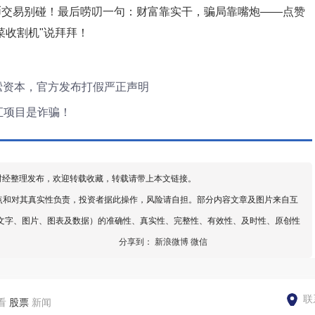
币交易别碰！最后唠叨一句：财富靠实干，骗局靠嘴炮——点赞
菜收割机"说拜拜！
凇资本，官方发布打假严正声明
I外汇项目是诈骗！
财经整理发布，欢迎转载收藏，转载请带上本文链接。
点和对其真实性负责，投资者据此操作，风险请自担。部分内容文章及图片来自互
文字、图片、图表及数据）的准确性、真实性、完整性、有效性、及时性、原创性
分享到：
新浪微博
微信
联
看
股票
新闻