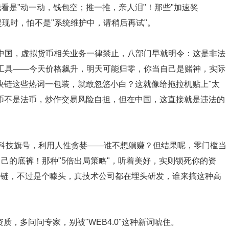
看是"动一动，钱包空；推一推，亲人泪"！那些"加速奖
提现时，怕不是"系统维护中，请稍后再试"。
在中国，虚拟货币相关业务一律禁止，八部门早就明令：这是非法
纵工具——今天价格飙升，明天可能归零，你当自己是赌神，实际
、区块链这些热词一包装，就敢忽悠小白？这就像给拖拉机贴上"太
币不是法币，炒作交易风险自担，但在中国，这直接就是违法的
它打着科技旗号，利用人性贪婪——谁不想躺赚？但结果呢，零门槛当
己的底裤！那种"5倍出局策略"，听着美好，实则锁死你的资
块链，不过是个噱头，真技术公司都在埋头研发，谁来搞这种高
质，多问问专家，别被"WEB4.0"这种新词唬住。