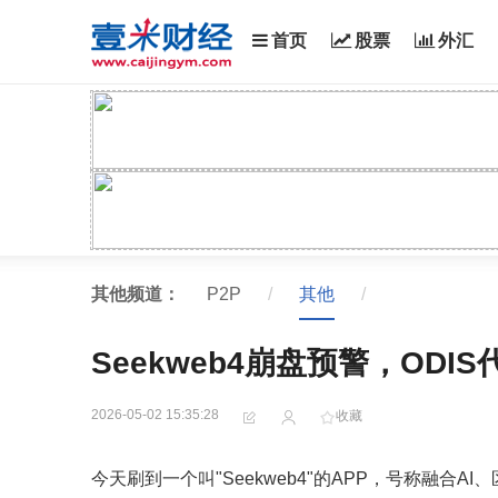
首页
股票
外汇
其他频道：
P2P
/
其他
/
Seekweb4崩盘预警，OD
2026-05-02 15:35:28
收藏
今天刷到一个叫"Seekweb4"的APP，号称融合A