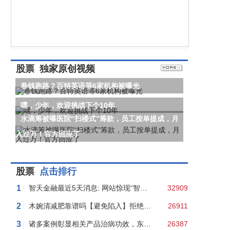
股票
独家原创视频
卷钱跑路？百特英语等6家机构被曝光
嘿，少年，欢迎挑战下个10年
水滴筹被曝医院“扫楼式”筹款，员工按单提成，月
入过万！官方回应了
股票
点击排行
1
/
智天金融最近5天消息: 网站惊现“智天上市官网”？ 智天金融原始股上市了?
32909
2
/
木婉清减肥靠谱吗【避免陷入】拒绝木婉清无良洗脑，避免陷入新型传销
26911
3
/
诸多案例彰显相关产品治病功效，东方红航天直销是骗局吗
26387