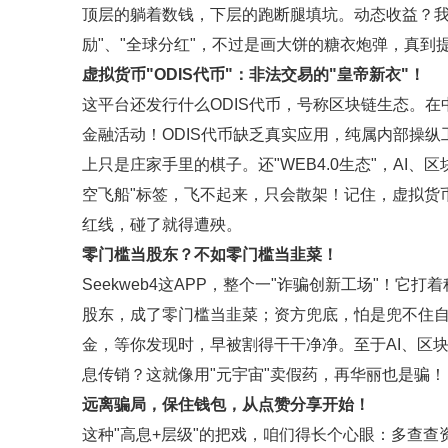
顶层的躺着数钱，下层的跑断腿填坑。动态收益？我
励"、"全球分红"，不过是画大饼的糖衣炮弹，真到
虚拟货币"ODIS代币"：非法交易的"皇帝新衣"！
这平台还发行什么ODIS代币，号称区块链生态。
金融活动！ODIS代币缺乏真实应用，纯属内部操
上只是庄家手里的棋子。还"WEB4.0生态"，AI
空飞船"标签，飞不起来，只会散架！记住，虚拟货
红线，碰了就得遭殃。
零门槛当股东？不如零门槛当韭菜！
Seekweb4这APP，整个一"诈骗创新工场"！
股东，成了零门槛当韭菜；资方兜底，怕是兜不住自
金，等你发现时，早被割得干干净净。至于AI、区
息传销？这就像用"元宇宙"卖假药，再华丽也是骗！
远离骗局，保住钱包，从点赞分享开始！
这种"高息+层级"的把戏，咱们得长个心眼：多查查资