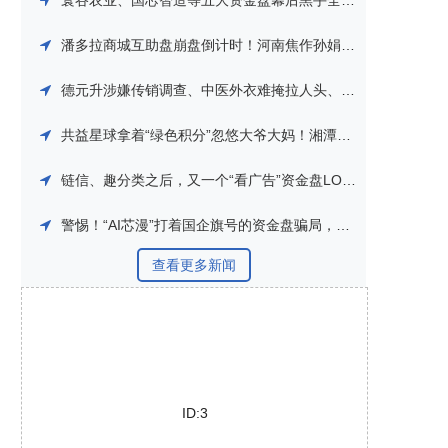
寰谷农业、国芯智造等五大资金盘幕后黑手全曝光！同一伙骗子换皮轮番收割，从优利商务割到AI芯漫，崩盘跑路就在眼前！
潘多拉商城互助盘崩盘倒计时！河南焦作孙娟娟团伙曝光，从万邦汇一路割到潘多拉，参与者血本无归！
德元升涉嫌传销调查、中医外衣难掩拉人头、高返利旧疾
共益星球拿着“绿色积分”忽悠大爷大妈！湘潭查处窝点让它假面具碎了一地，432%年化就是把你智商削成负数的收割咒语！
链信、趣分类之后，又一个“看广告”资金盘LOOK正在狂奔
警惕！“AI芯漫”打着国企旗号的资金盘骗局，即将在5月上线，请大家务必远离！
查看更多新闻
ID:3