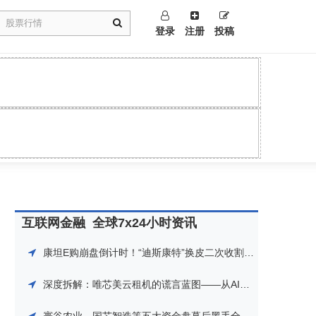
登录
注册
投稿
互联网金融
全球7x24小时资讯
康坦E购崩盘倒计时！“迪斯康特”换皮二次收割，假自贸区包装的庞氏骗局，下个月肯定是要崩盘跑路了！
深度拆解：唯芯美云租机的谎言蓝图——从AI概念、假保险到五级传销的法律红线