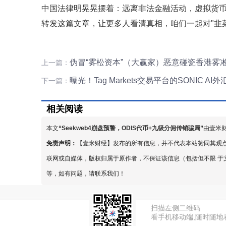
中国法律明晃晃摆着：远离非法金融活动，虚拟货
转发这篇文章，让更多人看清真相，咱们一起对"韭
伪冒“雾松资本”（大赢家）恶意碰瓷香港雾
上一篇：
曝光！Tag Markets交易平台的SONIC A
下一篇：
相关阅读
本文
“
Seekweb4崩盘预警，ODIS代币+九级分佣传销骗局
”
由壹米
免责声明：
【壹米财经】发布的所有信息，并不代表本站赞同其观
联网或自媒体，版权归属于原作者，不保证该信息（包括但不限 于
等，如有问题，请联系我们！
扫描左侧二维码
看手机移动端,随时随地