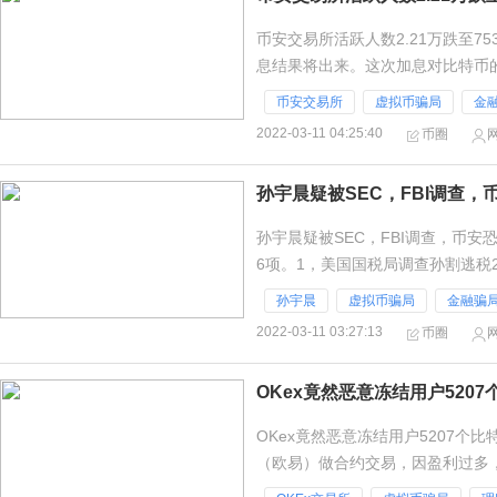
币安交易所活跃人数2.21万跌至7
息结果将出来。这次加息对比特币
币没有影响。最好的结果当然是不
币安交易所
虚拟币骗局
金
2022-03-11 04:25:40
币圈
孙宇晨疑被SEC，FBI调查，
孙宇晨疑被SEC，FBI调查，币
6项。1，美国国税局调查孙割逃税2
邦调查局正在调查孙割欺诈、诈
孙宇晨
虚拟币骗局
金融骗
2022-03-11 03:27:13
币圈
OKex竟然恶意冻结用户520
OKex竟然恶意冻结用户5207个
（欧易）做合约交易，因盈利过多
户也能操纵市场？是不是找不到好