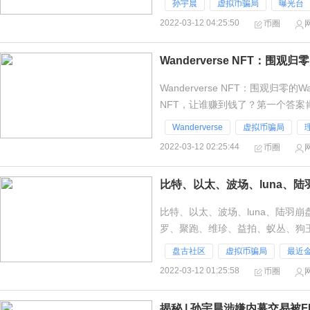
孙宇晨
虚拟币骗局
曝光台
2022-03-12 04:25:50
币圈
Wanderverse NFT：围观
Wanderverse NFT：围观归零的
NFT，让谁赚到钱了？第一个答案
戏角色、盗版图片
Wanderverse
虚拟币骗局
2022-03-12 02:25:44
币圈
比特、以太、波场、luna、陆羽崩
罗、聚跑、维珍、益拍、蚁丛、狗王
100个以太并没有多少钱，以
盘古社区
虚拟币骗局
最近
2022-03-12 01:25:58
币圈
揭秘 | 孙宇晨涉嫌内幕交易被