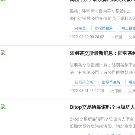
揭秘 | 孙宇晨涉嫌内幕交易被FB
来自孙宇晨公司多位前员工爆料以
间组织做市团队，涉嫌内幕交易，
孙宇晨
虚拟币骗局
网上投
2022-03-12 00:26:02
币圈
陆羽茶交所最新消息：陆羽茶
陆羽茶交所最新消息：陆羽茶终于
法，有实体公司，有公司的收款账
有一定的背景。放在21世纪，社会
陆羽茶交所
虚拟币骗局
曝
2022-03-11 23:27:26
币圈
Bitop交易所靠谱吗？垃圾
Bitop交易所靠谱吗？垃圾坑人
长期大量收集河南洛阳、河北秦皇
掌握信息者可联系反传销365网。