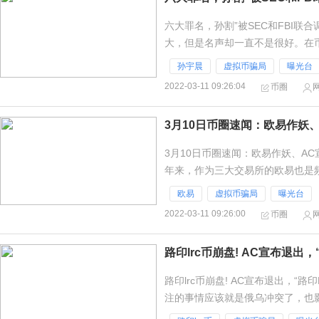
六大罪名，孙割”被SEC和FBI联
大，但是名声却一直不是很好。在
挡孙割的成功，在外界看来孙割的
孙宇晨
虚拟币骗局
曝光台
2022-03-11 09:26:04
币圈
3月10日币圈速闻：欧易作妖
3月10日币圈速闻：欧易作妖、A
年来，作为三大交易所的欧易也是
号，要么就是无故被偷盗，让用户
欧易
虚拟币骗局
曝光台
2022-03-11 09:26:00
币圈
路印lrc币崩盘! AC宣布退
路印lrc币崩盘! AC宣布退出，
注的事情应该就是俄乌冲突了，也
币圈也是处于风雨飘摇当中。更是