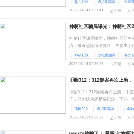
盘古社区
虚拟币骗局
金融
2022-03-14 07:27:41
币圈
神萌社区骗局曝光：神萌社区
神萌社区骗局曝光：神萌社区即将
势：最近恐慌情绪蔓延，主要由于
下一篇文章细聊。去年年底之前，
神萌社区
虚拟币骗局
曝光
2022-03-14 07:26:27
币圈
币圈312：312惨案再次上
币圈312：312惨案再次上演，
子，熊大认为还是要纪念一下的。
般的存在。不能随着时间的消逝而
币圈312
虚拟币骗局
扒金融
2022-03-13 09:26:27
币圈
nessfx被骗了！ 最新|实地探