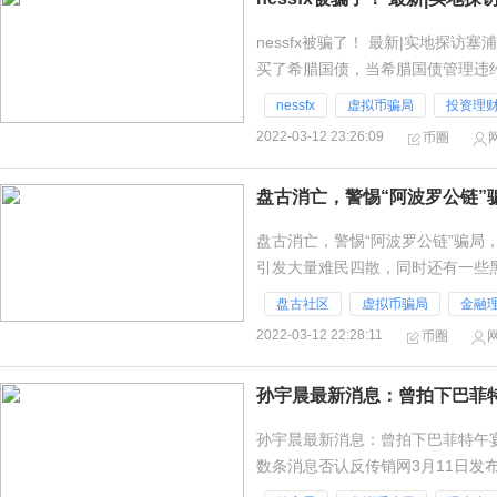
nessfx被骗了！ 最新|实地探访塞
买了希腊国债，当希腊国债管理违
产总值的30%，塞国国内
nessfx
虚拟币骗局
投资理
2022-03-12 23:26:09
币圈
盘古消亡，警惕“阿波罗公链”
盘古消亡，警惕“阿波罗公链”骗局
引发大量难民四散，同时还有一些
或许至今仍心存侥幸，深陷其中，
盘古社区
虚拟币骗局
金融
2022-03-12 22:28:11
币圈
孙宇晨最新消息：曾拍下巴菲特午宴
数条消息否认反传销网3月11日发
证据显示，孙宇晨在波场期间组织