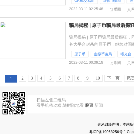
OKEx交易所
虚拟币骗局
理
2022-03-11 02:25:48
币圈
骗局揭秘 | 原子币骗局最后癫
骗局揭秘 | 原子币骗局最后癫狂，
各大平台封杀的原子币，继续对国
人现眼的频繁作死，头目更是将“自
原子币
虚拟币骗局
曝光台
2022-03-11 00:39:18
币圈
2
3
4
5
6
7
8
9
10
下一页
尾
1
扫描左侧二维码
看手机移动端,随时随地看
股票
新闻
壹米财经声明：本站所
粤ICP备19068256号-1
Copy