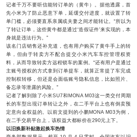
记者千万不要听信能转订单的（黄牛）。据他透露，首
先小米为了防止恶意下单，延缓交付进度，就设置了转
单门槛，必须要直系亲属或夫妻之间才能转让。“所以为
了转让订单，这些黄牛都是通过‘造假证件’来实现的，本
身就是违法行为。”
该名门店销售还补充道，也有用户购买了黄牛手上的转
单，但由于转卖方不配合提交小米汽车车控管理权资
料，从而导致转卖方远程锁车的案例。“还有用户是通过
主账号授权的方式拿到订单提车，就算正常提了车完成
控制权转移，但还是会面临账号隐私信息，比如照片、
备忘录等泄露的风险。”
记者了解到除了小米SU7和MONA M03这一类交付周期
长的车型出现订单转让之外，在二手平台上也有倒卖预
定意向金权益的。以前文提到的小鹏MONA M03为例，
在二手交易平台上，该权益大都标价在290元上下。
以旧换新补贴激起换车热情
商务部数据显示，截至 10 月 4 日零时，全国汽车以旧