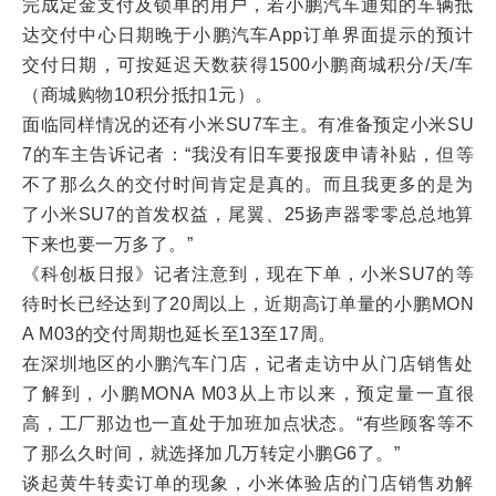
完成定金支付及锁单的用户，若小鹏汽车通知的车辆抵
达交付中心日期晚于小鹏汽车App订单界面提示的预计
交付日期，可按延迟天数获得1500小鹏商城积分/天/车
（商城购物10积分抵扣1元）。
面临同样情况的还有小米SU7车主。有准备预定小米SU
7的车主告诉记者：“我没有旧车要报废申请补贴，但等
不了那么久的交付时间肯定是真的。而且我更多的是为
了小米SU7的首发权益，尾翼、25扬声器零零总总地算
下来也要一万多了。”
《科创板日报》记者注意到，现在下单，小米SU7的等
待时长已经达到了20周以上，近期高订单量的小鹏MON
A M03的交付周期也延长至13至17周。
在深圳地区的小鹏汽车门店，记者走访中从门店销售处
了解到，小鹏MONA M03从上市以来，预定量一直很
高，工厂那边也一直处于加班加点状态。“有些顾客等不
了那么久时间，就选择加几万转定小鹏G6了。”
谈起黄牛转卖订单的现象，小米体验店的门店销售劝解