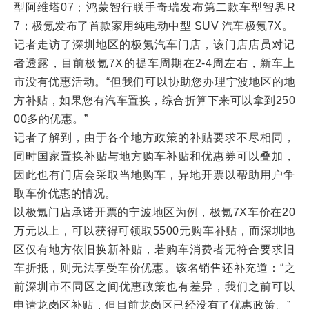
型阿维塔07；鸿蒙智行联手奇瑞发布第二款车型智界R
7；极氪发布了首款家用纯电动中型 SUV 汽车极氪7X。
记者走访了深圳地区的极氪汽车门店，该门店店员对记
者透露，目前极氪7X的提车周期在2-4周左右，新车上
市没有优惠活动。“但我们可以协助您办理宁波地区的地
方补贴，如果您有汽车置换，综合折算下来可以拿到250
00多的优惠。”
记者了解到，由于各个地方政策的补贴要求不尽相同，
同时国家置换补贴与地方购车补贴和优惠券可以叠加，
因此也有门店会采取当地购车，异地开票以帮助用户争
取车价优惠的情况。
以极氪门店承诺开票的宁波地区为例，极氪7X车价在20
万元以上，可以获得可领取5500元购车补贴，而深圳地
区仅有地方依旧换新补贴，若购车消费者无符合要求旧
车折抵，则无法享受车价优惠。该名销售还补充道：“之
前深圳市不同区之间优惠政策也有差异，我们之前可以
申请龙岗区补贴，但目前龙岗区已经没有了优惠政策。”