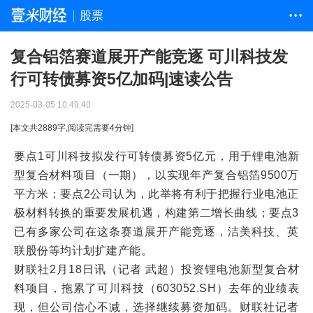
股票
• • •
复合铝箔赛道展开产能竞逐 可川科技发
行可转债募资5亿加码|速读公告
2025-03-05 10:49:40
[本文共
2889
字,阅读完需要
4
分钟]
要点1可川科技拟发行可转债募资5亿元，用于锂电池新
型复合材料项目（一期），以实现年产复合铝箔9500万
平方米；要点2公司认为，此举将有利于把握行业电池正
极材料转换的重要发展机遇，构建第二增长曲线；要点3
已有多家公司在这条赛道展开产能竞逐，洁美科技、英
联股份等均计划扩建产能。
财联社2月18日讯（记者 武超）投资锂电池新型复合材
料项目，拖累了可川科技（603052.SH）去年的业绩表
现，但公司信心不减，选择继续募资加码。财联社记者