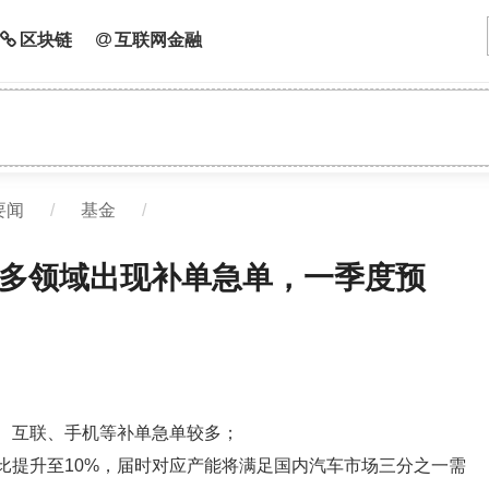
区块链
互联网金融
要闻
/
基金
/
多领域出现补单急单，一季度预
、互联、手机等补单急单较多；
比提升至10%，届时对应产能将满足国内汽车市场三分之一需