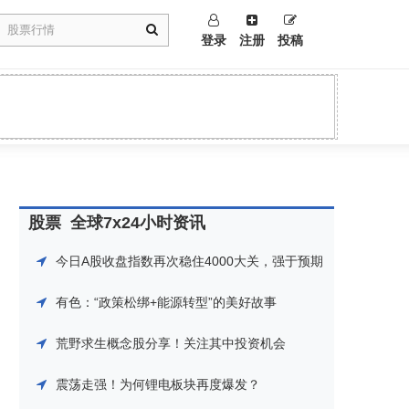
登录
注册
投稿
股票
全球7x24小时资讯
今日A股收盘指数再次稳住4000大关，强于预期
有色：“政策松绑+能源转型”的美好故事
荒野求生概念股分享！关注其中投资机会
震荡走强！为何锂电板块再度爆发？