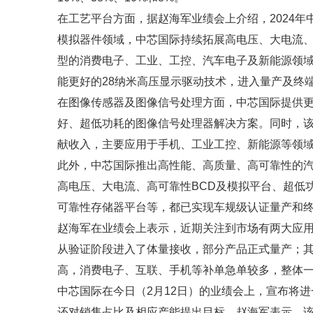
在工艺平台方面，据赵海军业绩会上介绍，2024
模拟器件领域，中芯国际持续拓展高电压、大电流、
型的消费电子、工业、工控、汽车电子及新能源领
能更好的28纳米高压显示驱动技术，进入量产及终
在图像传感器及图像信号处理方面，中芯国际提供
好、超低功耗的图像信号处理器解决方案。同时，该
献收入，主要应用于手机、工业工控、新能源等领
此外，中芯国际推出高性能、高质量、高可靠性的
高电压、大电流、高可靠性BCD及模拟平台、超低
可靠性存储器平台等，都已实现车规级认证量产和
赵海军在业绩会上表示，近期关注到市场有两大应
从验证阶段进入了体量接收，部分产品正式量产；
高，消费电子、互联、手机等补单急单较多，整体
中芯国际在今日（2月12日）的业绩会上，宣布将
还对销售占比及相应产能提出目标。赵海军表示，