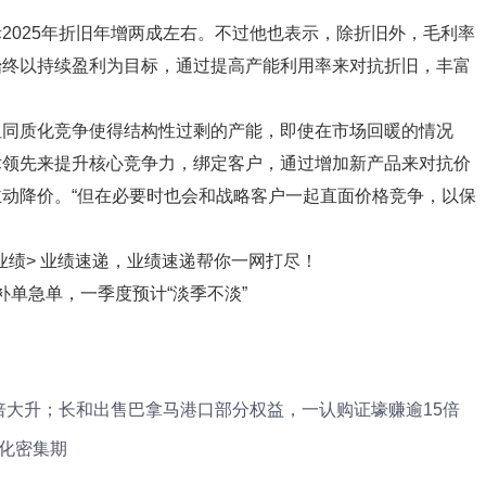
2025年折旧年增两成左右。不过他也表示，除折旧外，毛利率
始终以持续盈利为目标，通过提高产能利用率来对抗折旧，丰富
但同质化竞争使得结构性过剩的产能，即使在市场回暖的情况
术领先来提升核心竞争力，绑定客户，通过增加新产品来对抗价
动降价。“但在必要时也会和战略客户一起直面价格竞争，以保
业绩> 业绩速递，业绩速递帮你一网打尽！
翻倍大升；长和出售巴拿马港口部分权益，一认购证壕赚逾15倍
化密集期