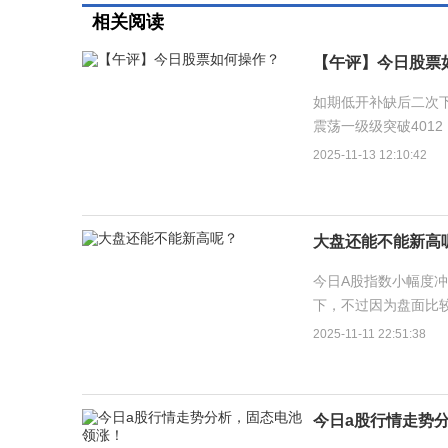
相关阅读
【午评】今日股票
如期低开补缺后二次下
震荡一级级突破4012
新高的可能，新高也以
2025-11-13 12:10:42
大盘还能不能新高
今日A股指数小幅度冲
下，不过因为盘面比
成比较明显的顶背离，
2025-11-11 22:51:38
今日a股行情走势