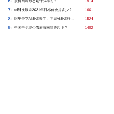
6
/
股价回调形态是什么样的？
1914
7
/
tcl科技股票2021年目标价会是多少？
1601
8
/
阿里夸克AI眼镜来了，下周Ai眼镜行情如何？附AI眼镜概念股龙头股名单
1524
9
/
中国中免能否借着海南封关起飞？
1492