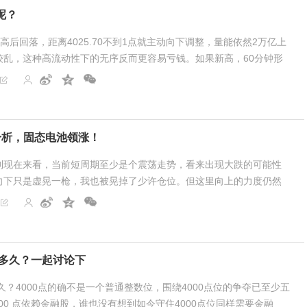
呢？
高后回落，距离4025.70不到1点就主动向下调整，量能依然2万亿上
较乱，这种高流动性下的无序反而更容易亏钱。如果新高，60分钟形
虽然短期有影响，但是按照目前市场的流动...
分析，固态电池领涨！
到现在来看，当前短周期至少是个震荡走势，看来出现大跌的可能性
向下只是虚晃一枪，我也被晃掉了少许仓位。但这里向上的力度仍然
点也没几天了，目前的仓位仍然是较重的...
要多久？一起讨论下
多久？4000点的确不是一个普通整数位，围绕4000点位的争夺已至少五
000 点依赖金融股，谁也没有想到如今守住4000点位同样需要金融