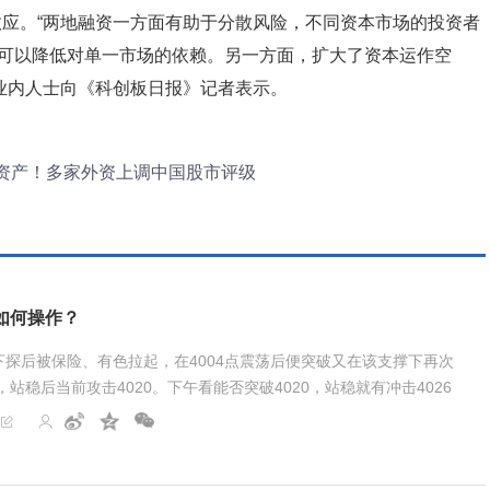
应。“两地融资一方面有助于分散风险，不同资本市场的投资者
可以降低对单一市场的依赖。另一方面，扩大了资本运作空
业内人士向《科创板日报》记者表示。
资产！多家外资上调中国股市评级
如何操作？
探后被保险、有色拉起，在4004点震荡后便突破又在该支撑下再次
，站稳后当前攻击4020。下午看能否突破4020，站稳就有冲击4026
减仓应对。如不能站稳，就建议减仓，那么...