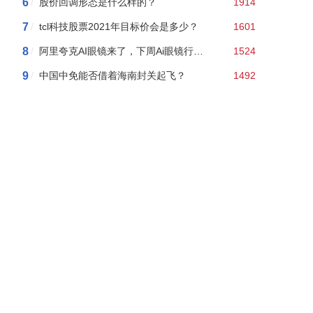
6
/
股价回调形态是什么样的？
1914
7
/
tcl科技股票2021年目标价会是多少？
1601
8
/
阿里夸克AI眼镜来了，下周Ai眼镜行情如何？附AI眼镜概念股龙头股名单
1524
9
/
中国中免能否借着海南封关起飞？
1492