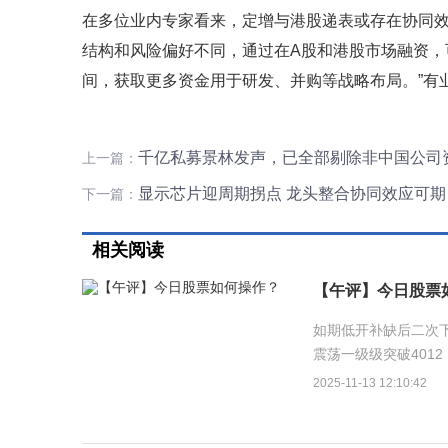
在多位业内专家看来，定增与港股递表或存在协同效
结构和风险偏好不同，通过在A股和港股市场融资，
间，获取更多资金用于研发、并购等战略布局。”有
千亿私募景林发声，已全部剔除非中国公司
上一篇：
显示芯片迎周期拐点 龙头整合协同效应可期
下一篇：
相关阅读
【午评】今日股票
如期低开补缺后二次下
震荡一级级突破4012
新高的可能，新高也以
2025-11-13 12:10:42