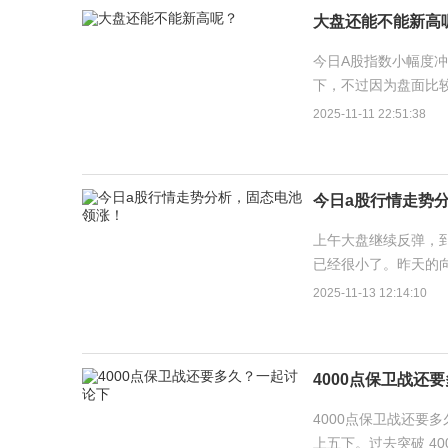
大盘还能不能新高
今日A股指数小幅度冲
下，不过因为盘面比
成比较明显的顶背离，
2025-11-11 22:51:38
今日a股行情走势
上午大盘继续反弹，
已经很小了。昨天的
不强，另外离下个时间
2025-11-13 12:14:10
4000点保卫战还
4000点保卫战还要
上五下。过去突破 4