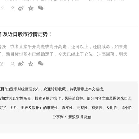
力拉升，尤其是农业银行“拉冒烟”...
作及近日股市行情走势！
转强，或者直接平开高走或高开高走，还可以上，还能续命，如果走
了。新目标也基本已经确定了，今天已经上了仓位，冲高回落，明天
继续往上推仓位。今天开仓了2只个股，明天都是...
项目
”
由壹米财经整理发布，欢迎转载收藏，转载请带上本文链接。
点和对其真实性负责，投资者据此操作，风险请自担。部分内容文章及图片来自互
文字、图片、图表及数据）的准确性、真实性、完整性、有效性、及时性、原创性
分享到：
新浪微博
微信