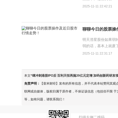
股。今天若非四大行全
2025-11-11 22:42:21
聊聊今日的股票操
明天澄星股份如果弱
弱的话，基本上就废
早盘如果有下砸，计划
2025-11-11 22:31:17
本文
“
继冲刺港股IPO后 百利天恒再抛39亿元定增 加码创新药研发
免责声明：
【壹米财经】发布的所有信息，并不代表本站赞同其观
联网或自媒体，版权归属于原作者，不保证该信息（包括但不限 于
等，如有问题，请联系我们！
扫描左侧二维码