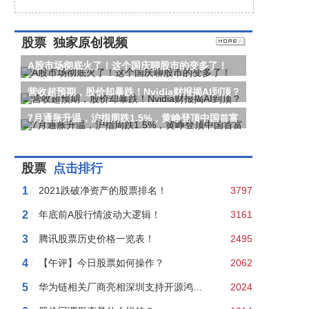
股票
独家原创视频
A股市场彻底火了！这个国庆聊股市的变多了！
营收超预期，股价却暴跌！Nvidia财报揭AI到顶？
7月通胀升温，沪指周跌1.5%，黄峥登顶中国首富
股票
点击排行
1
/
2021跌破净资产的股票排名！
3797
2
/
年底前A股行情波动大逻辑！
3161
3
/
腾讯股票历史价格一览表！
2495
4
/
【午评】今日股票如何操作？
2062
5
/
华为链相关厂商亮相深圳支持开源鸿蒙本土应用发展2024年度行
2024