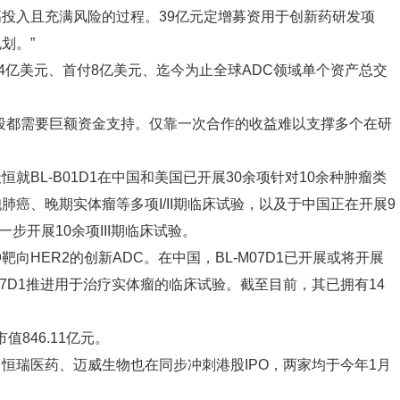
投入且充满风险的过程。39亿元定增募资用于创新药研发项
划。”
总额84亿美元、首付8亿美元、迄今为止全球ADC领域单个资产总交
段都需要巨额资金支持。仅靠一次合作的收益难以支撑多个在研
BL-B01D1在中国和美国已开展30余项针对10余种肿瘤类
癌、晚期实体瘤等多项I/II期临床试验，以及于中国正在开展9
步开展10余项III期临床试验。
靶向HER2的创新ADC。在中国，BL-M07D1已开展或将开展
M07D1推进用于治疗实体瘤的临床试验。截至目前，其已拥有14
值846.11亿元。
恒瑞医药、迈威生物也在同步冲刺港股IPO，两家均于今年1月