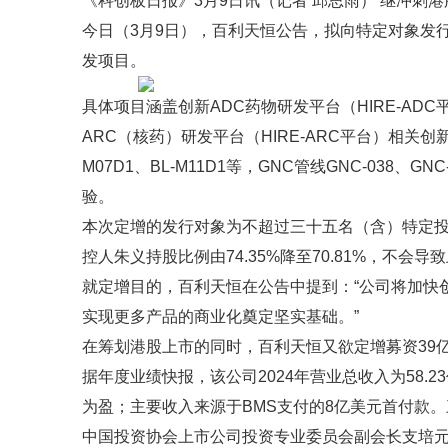
《科创板日报》3月9日讯（记者 邱思雨） 继冲刺港
今日（3月9日），百利天恒公告，拟向特定对象发
发项目。
具体项目涵盖创新ADC药物研发平台（HIRE-AD
ARC（核药）研发平台（HIRE-ARC平台）相关创新
M07D1、BL-M11D1等，GNC管线GNC-038、GN
验。
本次定增的发行对象为不超过三十五名（含）特定投
控人朱义持股比例由74.35%降至70.81%，不会
就定增目的，百利天恒在公告中提到：“公司将加快
实现更多产品的商业化奠定坚实基础。”
在筹划港股上市的同时，百利天恒又欲定增募资39
据年度业绩快报，该公司2024年营业总收入为58.23
为盈；主要收入来源于BMS支付的8亿美元首付款。
中国投资协会上市公司投资专业委员会副会长支培元对