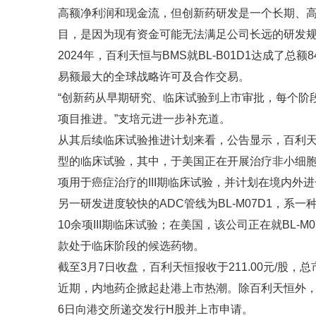
高额净利润和现金流，但创新药研发是一个长期、高
目，是因为现有资金可能无法满足公司长远的研发规
2024年，百利天恒与BMS就BL-B01D1达成了
易额最大的全球战略许可及合作交易。
“创新药从早期研究、临床试验到上市审批，每个阶
项目推进。”支培元进一步补充道。
从其后续临床试验推进计划来看，公告显示，百利天恒就
型的临床试验，其中，于美国正在开展治疗非小细胞肺
项用于癌症治疗的III期临床试验，并计划在境内外进一
另一研发进度较快的ADC管线为BL-M07D1，系一种
10余项III期临床试验；在美国，该公司正在就BL-
款处于临床阶段的候选药物。
截至3月7日收盘，百利天恒报收于211.00元/股，总市
近期，内地药企掀起赴港上市热潮。除百利天恒外，
6日向港交所递交发行H股并上市申请。