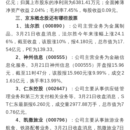
亿元；归属上市股东的净利润为6381.41万元；全面摊薄
净资产收益 2.04%；毛利率7.45%，每股收益0.09元。
三、京东概念股还有哪些股票
1、法尔胜（000890）
：公司主营业务为金属制
品。3月21日收盘消息，法尔胜今年来涨幅上涨24.1
6%，截至收盘，该股涨10%，报4.180元，总市值为17.
54亿元，PE为139.33。
2、神州信息（000555）
：公司主营业务为金融信
息化服务。3月21日神州信息（000555）开盘报15.96
元，截至11时47分，该股报15.960元涨9.99%，成交2
1.61亿元，换手率13.99%。
3、仁东控股（002647）
：公司主要从事供应链管
理业务和第三方支付相关业务等。3月21日收盘消息，S
T仁东最新报6.260元，成交量2977.88万手，总市值为7
0.76亿元。
4、凯撒旅业（000796）
：公司主要从事旅游业务
航食、铁路配餐业务。3月21日收盘消息，凯撒旅业7日