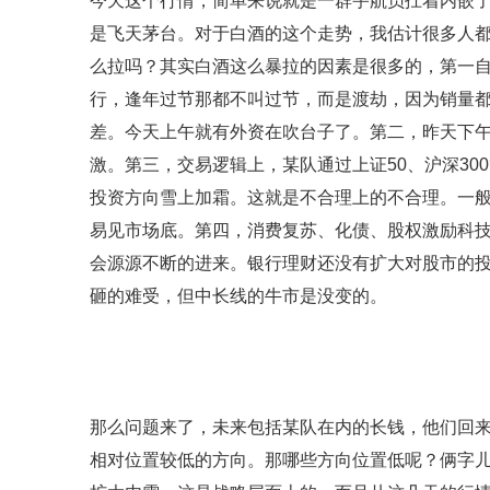
今天这个行情，简单来说就是一群宇航员扛着内嵌
是飞天茅台。对于白酒的这个走势，我估计很多人
么拉吗？其实白酒这么暴拉的因素是很多的，第一
行，逢年过节那都不叫过节，而是渡劫，因为销量
差。今天上午就有外资在吹台子了。第二，昨天下
激。第三，交易逻辑上，某队通过上证50、沪深30
投资方向雪上加霜。这就是不合理上的不合理。一
易见市场底。第四，消费复苏、化债、股权激励科
会源源不断的进来。银行理财还没有扩大对股市的
砸的难受，但中长线的牛市是没变的。
那么问题来了，未来包括某队在内的长钱，他们回
相对位置较低的方向。那哪些方向位置低呢？俩字儿