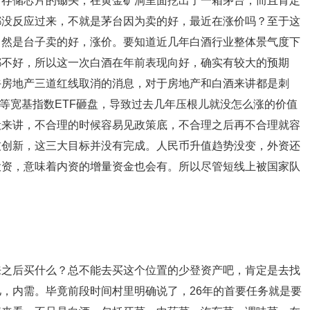
了存储芯片的锄头，在黄金矿洞里面挖出了一箱茅台，而且肯定
都没反应过来，不就是茅台因为卖的好，最近在涨价吗？至于这
自然是台子卖的好，涨价。要知道近几年白酒行业整体景气度下
都不好，所以这一次白酒在年前表现向好，确实有较大的预期
午房地产三道红线取消的消息，对于房地产和白酒来讲都是刺
0等宽基指数ETF砸盘，导致过去几年压根儿就没怎么涨的价值
般来讲，不合理的时候容易见政策底，不合理之后再不合理就容
技创新，这三大目标并没有完成。人民币升值趋势没变，外资还
投资，意味着内资的增量资金也会有。所以尽管短线上被国家队
来之后买什么？总不能去买这个位置的少登资产吧，肯定是去找
，内需。毕竟前段时间村里明确说了，26年的首要任务就是要