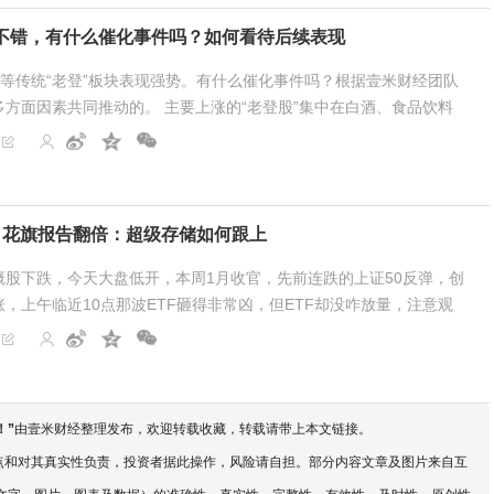
不错，有什么催化事件吗？如何看待后续表现
等传统“老登”板块表现强势。有什么催化事件吗？根据壹米财经团队
方面因素共同推动的。 主要上涨的“老登股”集中在白酒、食品饮料
酒板块尤为突出，近20...
；花旗报告翻倍：超级存储如何跟上
下跌，今天大盘低开，本周1月收官，先前连跌的上证50反弹，创
，上午临近10点那波ETF砸得非常凶，但ETF却没咋放量，注意观
温信号明确，10CM涨停股少了很多，是另一...
！
”
由壹米财经整理发布，欢迎转载收藏，转载请带上本文链接。
点和对其真实性负责，投资者据此操作，风险请自担。部分内容文章及图片来自互