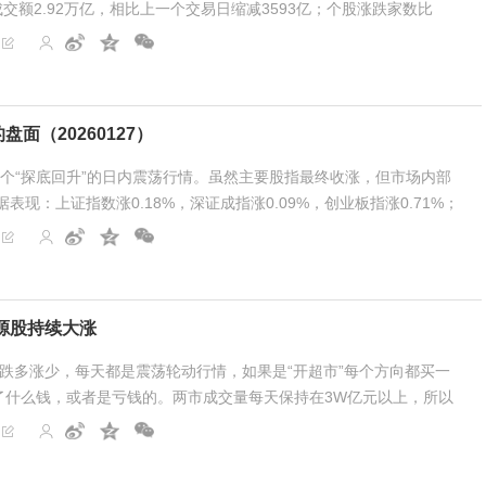
成交额2.92万亿，相比上一个交易日缩减3593亿；个股涨跌家数比
267只个股涨超5%，105只个股跌超5%！ 今日早盘前半小...
面（20260127）
个“探底回升”的日内震荡行情。虽然主要股指最终收涨，但市场内部
表现：上证指数涨0.18%，深证成指涨0.09%，创业板指涨0.71%；
后，于午盘逐步回升，最终集体收涨。...
源股持续大涨
跌多涨少，每天都是震荡轮动行情，如果是“开超市”每个方向都买一
了什么钱，或者是亏钱的。两市成交量每天保持在3W亿元以上，所以
的，但也是要选对方向才行，如果这周...