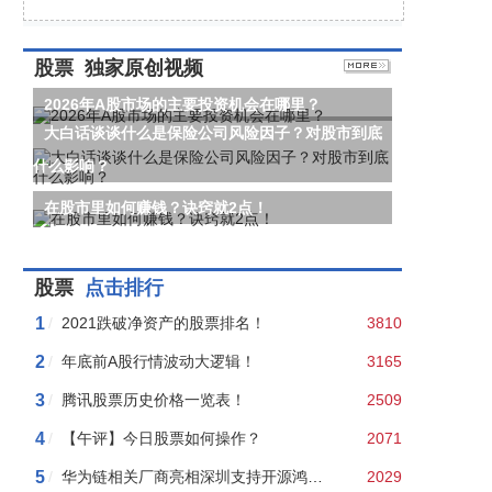
股票
独家原创视频
2026年A股市场的主要投资机会在哪里？
大白话谈谈什么是保险公司风险因子？对股市到底
什么影响？
在股市里如何赚钱？诀窍就2点！
股票
点击排行
1
/
2021跌破净资产的股票排名！
3810
2
/
年底前A股行情波动大逻辑！
3165
3
/
腾讯股票历史价格一览表！
2509
4
/
【午评】今日股票如何操作？
2071
5
/
华为链相关厂商亮相深圳支持开源鸿蒙本土应用发展2024年度行
2029