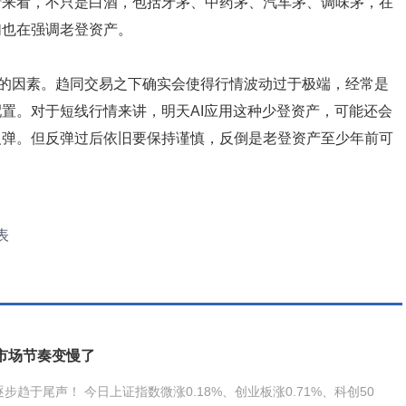
情来看，不只是白酒，包括牙茅、中药茅、汽车茅、调味茅，在
们也在强调老登资产。
的因素。趋同交易之下确实会使得行情波动过于极端，经常是
置。对于短线行情来讲，明天AI应用这种少登资产，可能还会
反弹。但反弹过后依旧要保持谨慎，反倒是老登资产至少年前可
表
市场节奏变慢了
趋于尾声！ 今日上证指数微涨0.18%、创业板涨0.71%、科创50