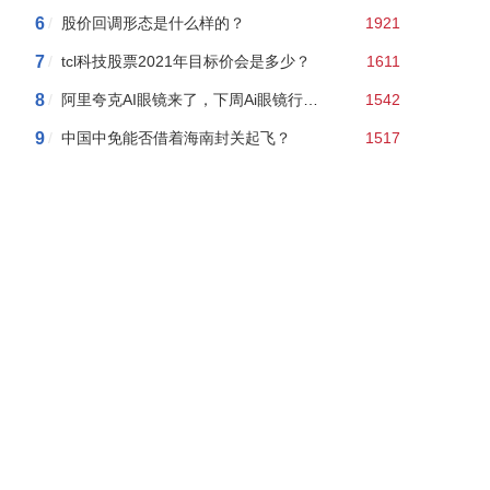
6
/
股价回调形态是什么样的？
1921
7
/
tcl科技股票2021年目标价会是多少？
1611
8
/
阿里夸克AI眼镜来了，下周Ai眼镜行情如何？附AI眼镜概念股龙头股名单
1542
9
/
中国中免能否借着海南封关起飞？
1517