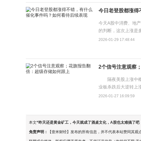
今日老登股都涨得
今天A股中消费、地产
的判断，这次上涨是多
和房地产板块： 1、白
2026-01-29 17:48:44
2个信号注意观察
隔夜美股上涨中概股
业板杀跌后大逆转上涨
察这个信号。 题材降
2026-01-27 16:09:59
本文
“
昨天还是黄金矿工，今天就成了酒桌文化，A股也太难搞了吧
免责声明：
【壹米财经】发布的所有信息，并不代表本站赞同其观