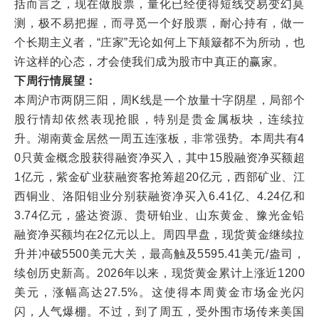
括而言之，现在做股票，量化已经使得短线交易变幻莫
测，极不易把握，而寻觅一个好股票，耐心持有，做一
个长期主义者，“庄家”无论如何上下颠簸都不为所动，也
许这样的心态，才会使我们成为股市中真正的赢家。
下周行情展望：
本周沪市两阴三阳，周K线是一个放量十字阴星，局部个
股行情却依然表现抢眼，特别是贵金属板块，连续拉
升。湖南黄金居然一周五连涨板，非常强势。本周共有4
0只黄金概念股获得融资净买入，其中15股融资净买额超
1亿元，紫金矿业获融资客抢筹超20亿元，西部矿业、江
西铜业、洛阳钼业分别获融资净买入6.41亿、4.24亿和
3.74亿元，盛达资源、贵研铂业、山东黄金、豫光金铅
融资净买额均在2亿元以上。周四早盘，现货黄金继续拉
升并冲破5500美元大关，最高触及5595.41美元/盎司，
续创历史新高。2026年以来，现货黄金累计上涨近1200
美元，涨幅高达27.5%。这使得本周黄金市场金光闪
闪，人气爆棚。不过，到了周五，受外围市场传来美国