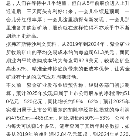
息，人们在等待中几乎绝望，但自从5年前股价进入上升
通道后，三天两头有利好出来，一会儿业绩超预期，一
会儿分红很丰厚；一会儿这里勘探有新发现，一会儿那
里准备并购新矿场，股价就在这样忙得不亦乐乎中不断
刷新历史新高。
据弗若斯特沙利文资料，从2019年到2024年，紫金矿业
所收购矿山的平均交易成本约为每盎司61.3美元，而同
期业内平均收购成本约为每盎司92.9美元，较紫金矿业
高出52%。精准全球抄底所带来的低成本优势，让紫金
矿业有十足的底气应对周期波动。
不久前，紫金矿业发布业绩预告称，经财务部门初步测
算，预计2025年实现归属于上市公司股东的净利润约51
0亿元—520亿元，同比增长约59%—62%；预计2025年
实现归属于上市公司股东的扣除非经常性损益的净利润
约475亿元—485亿元，同比增长约50%—53%，公司平
均每天可以赚1个多亿。笔者查阅了其历年财务数据，如
果从2019年的净利润42.84亿元算起，到2024年的320.