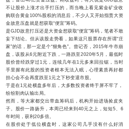
不让股价上涨才出手打压的，而当晚上看见紫金矿业收
购联合黄金100%股权的消息后，不少人又开始指责大资
金故意压盘就是想获取“便宜”筹码。
是GJD故意打压还是大资金想获取“便宜”筹码，笔者不敢
妄下结论。但从该股走势看，如果这只股票存在所谓“庄
家”的话，那一定是个“狠角色”。曾记否，2015年牛市崩
盘，该股从6元附近下跌，一路跌至2020年5月，最低时
股价曾经跌穿过1元，连续几年在1元多来回拉锯，当时
手里握有此股的投资者根本无法入眠，心理素质再好都
担心会不会再度跌至1元之下秒变退市股。
于是在1元处横盘多年后，大多数投资者终于屏不牢了，
纷纷割肉认输出局。
然而，等大家都交出带血筹码后，机构开始进场捡皮夹
子。股价一路扬升，本周已经来到40元之上，短短5、6
年时间，获利20多倍。
在股价处于低位横盘时，这家公司几乎没有什么好消