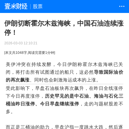
股票
• • •
伊朗切断霍尔木兹海峡，中国石油连续涨
停！
2026-03-03 12:10:21
[本文共
1048
字,阅读完需要
1
分钟]
美伊冲突在持续发酵，今日伊朗称霍尔木兹海峡已关
闭，将打击所有试图通过的船只，这必然
导致国际油价
的再次飙涨
、同时也会刺激海运成本的上涨。
受此影响下，早盘石油板块再次飙升，在昨日全线涨停
下今日再度涨停，
历史罕见的是中石油、海油与石化三
桶油昨日涨停、今日早盘继续涨停
，走的与题材股差不
多。
而正是三桶油的助力，早盘沪指一度跳水大跌，然后逐