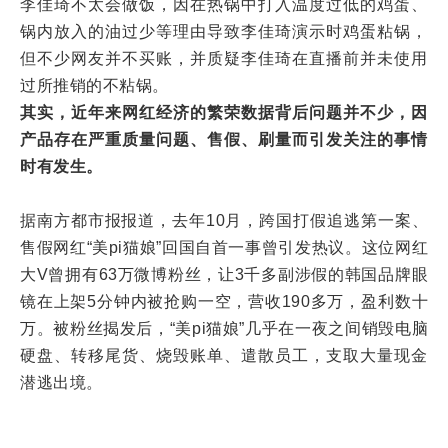
李佳琦不太会做饭，因在热锅中打入温度过低的鸡蛋、
锅内放入的油过少等理由导致李佳琦演示时鸡蛋粘锅，
但不少网友并不买账，并质疑李佳琦在直播前并未使用
过所推销的不粘锅。
其实，近年来网红经济的繁荣数据背后问题并不少，因
产品存在严重质量问题、售假、刷量而引发关注的事情
时有发生。
据南方都市报报道，去年10月，跨国打假追逃第一案、
售假网红“美pi猫娘”回国自首一事曾引发热议。这位网红
大V曾拥有63万微博粉丝，让3千多副涉假的韩国品牌眼
镜在上架5分钟内被抢购一空，营收190多万，盈利数十
万。被粉丝揭发后，“美pi猫娘”几乎在一夜之间销毁电脑
硬盘、转移尾货、烧毁账单、遣散员工，支取大量现金
潜逃出境。