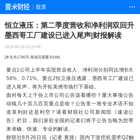
股票
• • •
恒立液压：第二季度营收和净利润双回升
墨西哥工厂建设已进入尾声|财报解读
2024-08-26 22:29:08
[本文共
1790
字,阅读完需要
3
分钟]
要点1公司上半年实现营业收入、净利润分别同比增长8.
56%、0.71%。要点2恒立液压透露，墨西哥工厂建设已
进入尾声，将为开拓美洲市场打下基础。
面对每天上千份上市公司公告该看哪些？重大事项公告
动辄几十页几百页重点是啥？公告里一堆专业术语不知
道算利好还是利空？请看财联社公司新闻部《速读公
告》栏目，我们派驻全国的记者们将于公告当晚为您带
来准确、快速、专业的解读。
财联社8月26日讯（记者 黄路）国内下游挖机需求Q2触