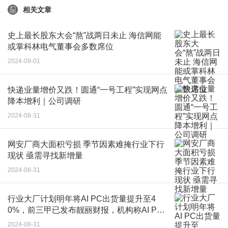
相关文章
史上最长股东大会“熬”战两日未止 海信网能
或掌科林电气董事会多数席位
2024-09-01
快递业量增价又跌！圆通“一号工程”实现网点
降本增利｜公司调研
2024-08-31
网安厂商大面积亏损 季节因素难掩行业下行
现状 亟需寻找新增量
2024-08-31
行业大厂计划明年将AI PC出货量提升至4
0%，前三甲已发布靓丽财报，机构称AI PC
未来渗透率可期
2024-08-31