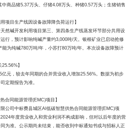
其中商品猪5.37万头、仔猪4.08万头、种猪0.57万头；生猪销售
利用项目生产线因设备故障降负荷运行】
素天然碱开发利用项目第三、第四条生产线蒸发环节部分共用设
行，预计影响纯碱产量约3,000吨/天。银根矿业已启动抢修
产能为纯碱780万吨/年，小苏打80万吨/年。本次设备故障预计
5.56%】
75亿元，较去年同期的合并营业收入增加25.56%。数据为初步
公司定期报告为准。
热合同能源管理(EMC)项目】
公司中标费县城区AI低碳智慧供热合同能源管理(EMC)项
司2024年度营业收入和营业利润不构成影响，但对以后年度的营
合同为准。公示期尚未结束，能否收到中标通知书或与招标人正