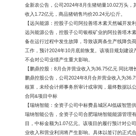
金新农公告，公司2024年8月生猪销量10.02万头，
收入1.72亿元，商品猪销售均价20.24元/公斤。
【远兴能源：控股子公司阿拉善塔木素天然碱开发
远兴能源公告，控股子公司银根矿业的阿拉善塔木
备在运行过程中发生故障，导致该两条生产线降负荷运
工作，预计2024年10月底前恢复。该项目规划建设
不会对公司业绩产生重大影响。
【鹏鼎控股：8月合并营业收入为36.75亿元 同比增长2
鹏鼎控股公告，公司2024年8月合并营业收入为36.
核算，未经会计师事务所审计或审阅，最终数据以
合同&项目中标
【瑞纳智能：全资子公司中标费县城区AI低碳智慧供
瑞纳智能公告，全资子公司合肥瑞纳智能能源管理有限
目，中标金额为1.07亿元。该项目的履行预计对公
业收入和营业利润将产生影响。具体以签订的正式