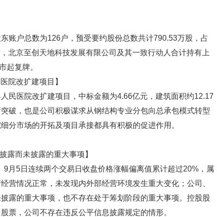
】
账户总数为126户，预受要约股份总数共计790.53万股，占
成后，北京至创天地科技发展有限公司及其一致行动人合计持有上
开市起复牌。
民医院改扩建项目】
民医院改扩建项目，中标金额为4.66亿元，建筑面积约12.17
新突破，也是公司积极谋求从钢结构专业分包向总承包模式转型
院细分市场的开拓及项目承接都具有积极的促进作用。
应披露而未披露的重大事项】
日、9月5日连续两个交易日收盘价格涨幅偏离值累计超过20%，属
产经营情况正常，未发现内外部经营环境发生重大变化；公司、
未披露的重大事项，也不存在处于筹划阶段的重大事项。控股股
司股票，公司不存在违反公平信息披露规定的情形。