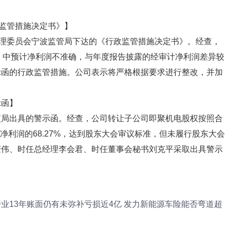
政监管措施决定书》】
管理委员会宁波监管局下达的《行政监管措施决定书》。经查，
预告》中预计净利润不准确，与年度报告披露的经审计净利润差异较
示函的行政监管措施。公司表示将严格根据要求进行整改，并加
示函】
监局出具的警示函。经查，公司转让子公司即聚机电股权按照合
审计净利润的68.27%，达到股东大会审议标准，但未履行股东大会
庆伟、时任总经理李会君、时任董事会秘书刘克平采取出具警示
开业13年账面仍有未弥补亏损近4亿 发力新能源车险能否弯道超