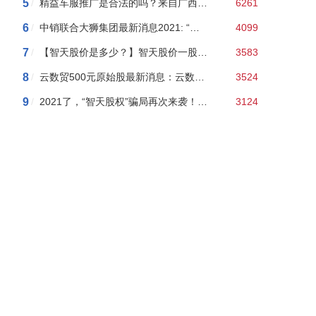
5
/
精益车服推广是合法的吗？来自广西柳州的精益车服是传销吗？我告诉你100%是传销
6261
6
/
中销联合大狮集团最新消息2021: “中销联合”以股权分红等幌子搞传销 “文惠王”主体公司法人获刑
4099
7
/
【智天股价是多少？】智天股价一股163美元了？一万变十几亿！真敢吹！
3583
8
/
云数贸500元原始股最新消息：云数贸余孽搞“民族资产解冻”骗局，10人团伙被抓涉案上百万！
3524
9
/
2021了，“智天股权”骗局再次来袭！参与者们要被骗多少钱，才能醒悟！才能回头？！
3124