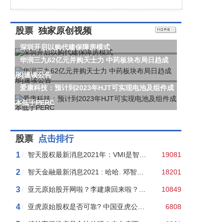
股票
独家原创视频
深圳开启以购代建保障房模式
华润三九62亿元并购天士力 中药板块布局日趋成
形|速读公告
爱康科技：预计到2023年HJT可实现电池及组件成
本低于PERC
股票
点击排行
1
/
智天股权最新消息2021年：VMI是智天昌盛买的壳？看流言是如何“以讹传讹”的！
19081
2
/
智天金融最新消息2021 : 哈哈. 邓智天申诉被依法驳回！
18201
3
/
亚元原始股开网啦？李建康回来啦？假的！亚元群主二审判处五年半！
10849
4
/
亚虎原始股权是否可靠? 中国亚虎公开销售“原始股”涉嫌非法集资，老板王某聪是老赖！
6808