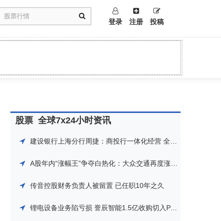
登录
注册
投稿
股票
全球7x24小时资讯
建设银行上海分行周捷：商投行一体化经营 全方位服务科创发展|直击2024浦江论坛
A股年内“涨幅王”争夺白热化：大众交通再度涨停雄踞榜首，深圳华强17天16板紧随其后，谁能笑到最后？
传音控股财务负责人被留置 已任职10年之久
锂电设备业务陷亏损 誉辰智能1.5亿收购切入PACK环节