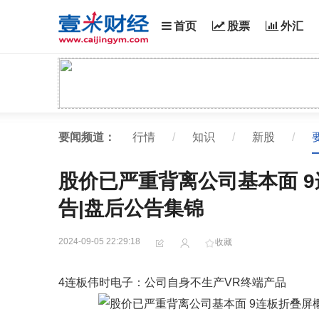
首页
股票
外汇
要闻频道：
行情
/
知识
/
新股
/
股价已严重背离公司基本面 
告|盘后公告集锦
2024-09-05 22:29:18
收藏
4连板伟时电子：公司自身不生产VR终端产品