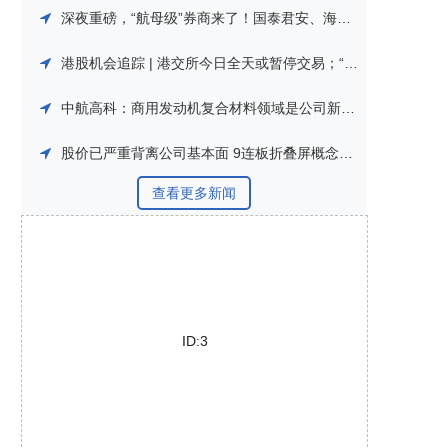
深夜重磅，“航母级”券商来了！国泰君安、海通证券合并重组
港股机会追踪 | 港交所今日全天或暂停交易；“航母级”券商来了！国泰君安、海通证券合并重组
中航高科：商用发动机复合材料领域是公司新的业务增长点|直击业绩会
股价已严重背离公司基本面 9连板折叠屏概念牛股披露风险提示公告|盘后公告集锦
查看更多新闻
ID:3