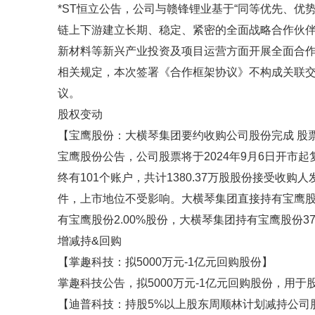
*ST恒立公告，公司与赣锋锂业基于“同等优先、优
链上下游建立长期、稳定、紧密的全面战略合作伙
新材料等新兴产业投资及项目运营方面开展全面合
相关规定，本次签署《合作框架协议》不构成关联
议。
股权变动
【宝鹰股份：大横琴集团要约收购公司股份完成 股
宝鹰股份公告，公司股票将于2024年9月6日开市起复
终有101个账户，共计1380.37万股股份接受收
件，上市地位不受影响。大横琴集团直接持有宝鹰股份
有宝鹰股份2.00%股份，大横琴集团持有宝鹰股份37
增减持&回购
【掌趣科技：拟5000万元-1亿元回购股份】
掌趣科技公告，拟5000万元-1亿元回购股份，用于
【迪普科技：持股5%以上股东周顺林计划减持公司股