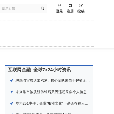
登录
注册
投稿
互联网金融
全球7x24小时资讯
玛瑙湾宣布退出P2P，核心团队来自于蚂蚁金服，曾获阿里系电商返利平台淘粉吧投资导流
未来集市被质疑传销后又因违规采集个人信息遭下架整改，曾获360金融等数亿投资
华为251事件：企业“狼性文化”下是否存在人性温度