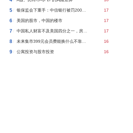
5
/
银保监会下重手：中信银行被罚2000多万，13大违规！还是今年银行系统最大罚单
17
6
/
美国的股市，中国的楼市
17
7
/
中国私人财富不及美国四分之一，房产价值却比美国高出100%多！
17
8
/
未来集市399元会员费能换什么不靠谱的商品？
16
9
/
公寓投资与股市投资
16