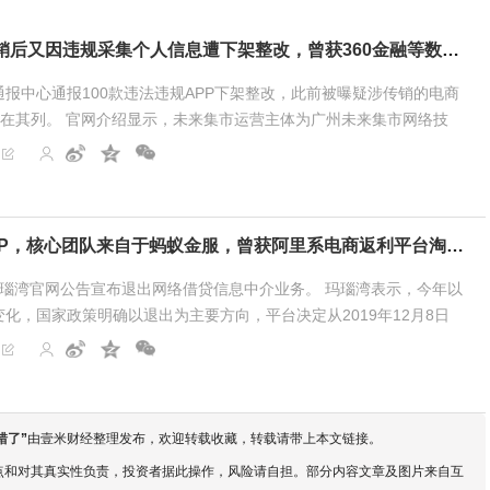
未来集市被质疑传销后又因违规采集个人信息遭下架整改，曾获360金融等数亿投资
报中心通报100款违法违规APP下架整改，此前被曝疑涉传销的电商
P也在其列。 官网介绍显示，未来集市运营主体为广州未来集市网络技
8年，2019年3月8日未来集市APP上...
玛瑙湾宣布退出P2P，核心团队来自于蚂蚁金服，曾获阿里系电商返利平台淘粉吧投资导流
台玛瑙湾官网公告宣布退出网络借贷信息中介业务。 玛瑙湾表示，今年以
化，国家政策明确以退出为主要方向，平台决定从2019年12月8日
并通过业务转型实现企业平稳发展。...
错了
”
由壹米财经整理发布，欢迎转载收藏，转载请带上本文链接。
点和对其真实性负责，投资者据此操作，风险请自担。部分内容文章及图片来自互