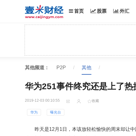
首页
股票
外汇
其他频道：
P2P
/
其他
/
华为251事件终究还是上了
2019-12-03 00:10:55
收藏
华为
曝光台
昨天是12月1日，本该放轻松愉快的周末却让中