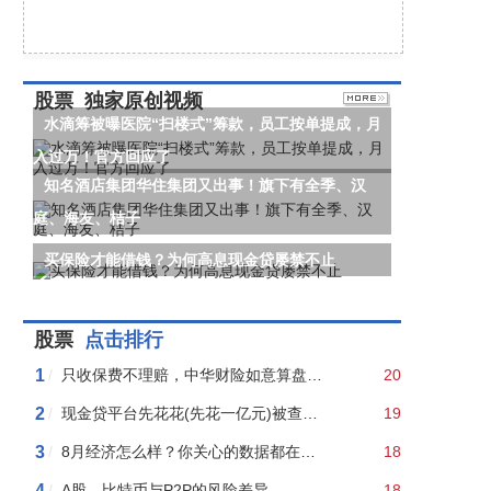
股票
独家原创视频
水滴筹被曝医院“扫楼式”筹款，员工按单提成，月
入过万！官方回应了
知名酒店集团华住集团又出事！旗下有全季、汉
庭、海友、桔子
买保险才能借钱？为何高息现金贷屡禁不止
股票
点击排行
1
/
只收保费不理赔，中华财险如意算盘恐落空
20
2
/
现金贷平台先花花(先花一亿元)被查，关联P2P平台花生米富待收3.42亿（附现场图）
19
3
/
8月经济怎么样？你关心的数据都在这里了
18
4
/
A股、比特币与P2P的风险差异
18