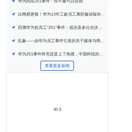
华为回应251事件：你不服可以告我
比网易更狠！华为13年工龄员工离职被诉敲诈，羁押长达251天
回溯华为前员工“251”事件：或涉及多位光伏逆变器业务负责人
乱象——由华为员工事件引发的关于媒体与商业的思考
华为251事件终究还是上了热搜，中国科技的牌面这次真的做错了
查看更多新闻
ID:3