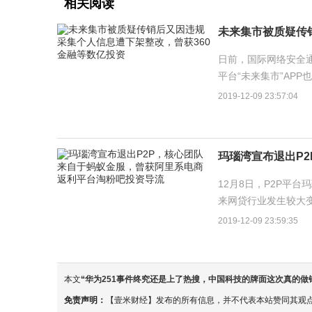
相关阅读
日前，国际网络安全通
平台“未来集市”AP
术有限公司，成立于201
2019-12-09 23:57:04
12月8日，P2P平
来网贷行业发生较大变
起正式启动退出工作，
2019-12-09 23:59:35
本文
“
华为251事件终究还是上了热搜，中国科技的牌面这次真的做
免责声明：
【壹米财经】发布的所有信息，并不代表本站赞同其观