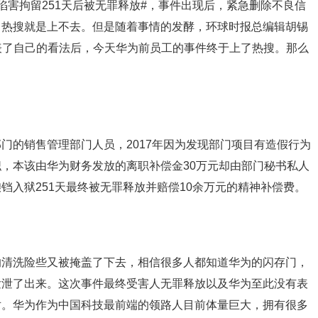
陷害拘留251天后被无罪释放#，事件出现后，紧急删除不良信
，热搜就是上不去。但是随着事情的发酵，环球时报总编辑胡锡
表了自己的看法后，今天华为前员工的事件终于上了热搜。那么
的销售管理部门人员，2017年因为发现部门项目有造假行为
，本该由华为财务发放的离职补偿金30万元却由部门秘书私人
铛入狱251天最终被无罪释放并赔偿10余万元的精神补偿费。
清洗险些又被掩盖了下去，相信很多人都知道华为的闪存门，
发泄了出来。这次事件最终受害人无罪释放以及华为至此没有表
对。华为作为中国科技最前端的领路人目前体量巨大，拥有很多