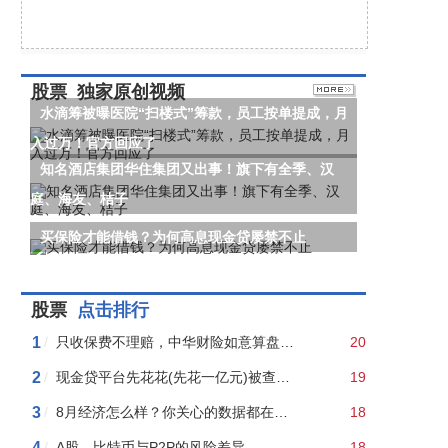
股票
独家原创视频
水滴筹被曝医院“扫楼式”筹款，员工按单提成，月
入过万！官方回应了
知名酒店集团华住集团又出事！旗下有全季、汉
庭、海友、桔子
买保险才能借钱？为何高息现金贷屡禁不止
股票
点击排行
1
/
只收保费不理赔，中华财险如意算盘恐落空
20
2
/
现金贷平台先花花(先花一亿元)被查，关联P2P平台花生米富待收3.42亿（附现场图）
19
3
/
8月经济怎么样？你关心的数据都在这里了
18
4
/
A股、比特币与P2P的风险差异
18