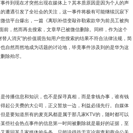
何事件到现在才突然出现在媒体上？其本质原因是因为个人的声
工的遭遇引发了全社会的关注，这一事件将极有可能继续沉寂下
在微信平台爆出，一篇《离职补偿变敲诈勒索款华为前员工被拘
众面前，然而再去搜索，文章早已被微信删除。同样，作为这个
财替人消灾”的价值观告知用户您搜索的结果不符合法律法规，简
乎也自然而然地成为话题的讨论地，毕竟事件涉及到的是华为这
被删除殆尽。
不是传播信息和知识，也不是探寻真相，而是拿钱办事，谁有钱
给得起公关费的大公司，正义暂放一边，利益必须先行。自媒体
但是要知道所有的麦克风都是属于那几家KTV的，随时都可以
来某些社会热点事件的信息第一时间被删除就是最好的证据，至
终又重回某几家媒体的头条，只能说得益于言论审查和商业公关