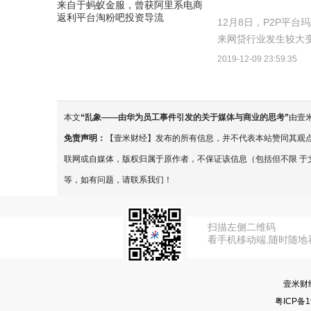
12月8日，P2P平
来网贷行业发生较大变
起正式启动退出工作，
2019-12-09 23:59:35
本文
“
乱象——由华为员工事件引发的关于媒体与商业的思考
”
由壹
免责声明：
【壹米财经】发布的所有信息，并不代表本站赞同其观
联网或自媒体，版权归属于原作者，不保证该信息（包括但不限 于
等，如有问题，请联系我们！
扫描左侧二维码
看手机移动端,随时随地
壹米财
粤ICP备1