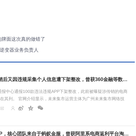
的牌面这次真的做错了
伏逆变器业务负责人
未来集市被质疑传销后又因违规采集个人信息遭下架整改，曾获360金融等数亿投资
报中心通报100款违法违规APP下架整改，此前被曝疑涉传销的电商
P也在其列。 官网介绍显示，未来集市运营主体为广州未来集市网络技
8年，2019年3月8日未来集市APP上...
玛瑙湾宣布退出P2P，核心团队来自于蚂蚁金服，曾获阿里系电商返利平台淘粉吧投资导流