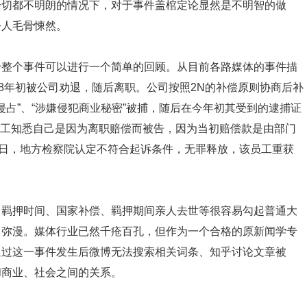
一切都不明朗的情况下，对于事件盖棺定论显然是不明智的做
令人毛骨悚然。
于整个事件可以进行一个简单的回顾。从目前各路媒体的事件描
18年初被公司劝退，随后离职。公司按照2N的补偿原则协商后补
侵占”、“涉嫌侵犯商业秘密”被捕，随后在今年初其受到的逮捕证
该员工知悉自己是因为离职赔偿而被告，因为当初赔偿款是由部门
2日，地方检察院认定不符合起诉条件，无罪释放，该员工重获
、羁押时间、国家补偿、羁押期间亲人去世等很容易勾起普通大
中弥漫。媒体行业已然千疮百孔，但作为一个合格的原新闻学专
通过这一事件发生后微博无法搜索相关词条、知乎讨论文章被
和商业、社会之间的关系。