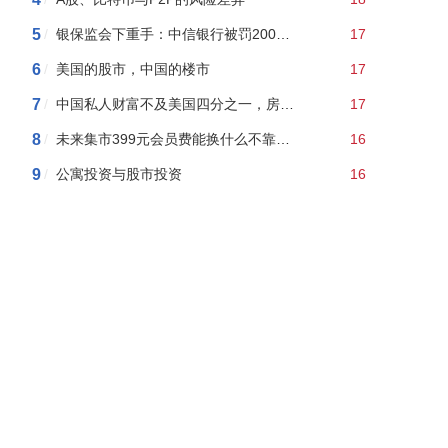
5
/
银保监会下重手：中信银行被罚2000多万，13大违规！还是今年银行系统最大罚单
17
6
/
美国的股市，中国的楼市
17
7
/
中国私人财富不及美国四分之一，房产价值却比美国高出100%多！
17
8
/
未来集市399元会员费能换什么不靠谱的商品？
16
9
/
公寓投资与股市投资
16