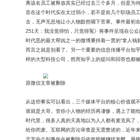
离该名员工被释放其实已经过去三个多月，但是为
音在这个时代实在太过弱小，若不是前几个职场员
去，无声无息地让小人物黯然咽下苦果。事件最初
251天：我没觉得怕，只觉得冤》将事件呈现在公
时代恶的最大帮凶之一的微博秉持着一贯的“拿人钱
而言之就是别看了。另一个重要的信息传播平台知
样的大型科技公司，然而知乎上的提问和回答也都
原微信文章被删除
从这些事实可以看出，三个媒体平台的核心价值观
谁就是大哥。管你小人物的经历再凄惨，遇上了能
时代里，很多人真的天真地以为人人都有麦克风了，
给你闭麦。互联网的言论审查是无需赘述的，近年
于其中个别事件在被删除后依然能够继续发酵，最