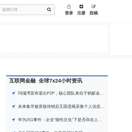
登录
注册
投稿
互联网金融
全球7x24小时资讯
玛瑙湾宣布退出P2P，核心团队来自于蚂蚁金服，曾获阿里系电商返利平台淘粉吧投资导流
未来集市被质疑传销后又因违规采集个人信息遭下架整改，曾获360金融等数亿投资
华为251事件：企业“狼性文化”下是否存在人性温度