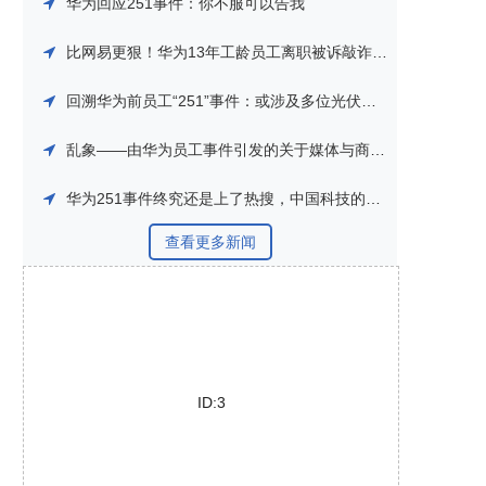
华为回应251事件：你不服可以告我
比网易更狠！华为13年工龄员工离职被诉敲诈，羁押长达251天
回溯华为前员工“251”事件：或涉及多位光伏逆变器业务负责人
乱象——由华为员工事件引发的关于媒体与商业的思考
华为251事件终究还是上了热搜，中国科技的牌面这次真的做错了
查看更多新闻
ID:3