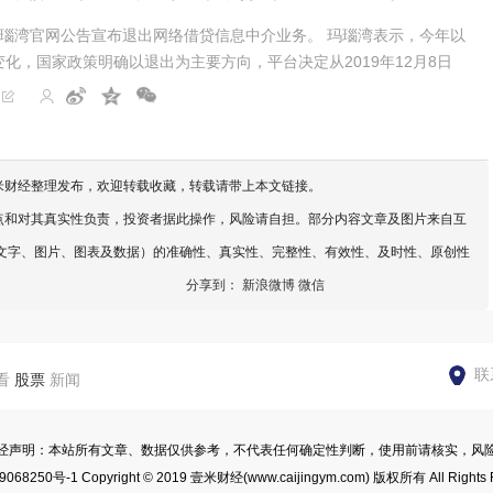
台玛瑙湾官网公告宣布退出网络借贷信息中介业务。 玛瑙湾表示，今年以
化，国家政策明确以退出为主要方向，平台决定从2019年12月8日
并通过业务转型实现企业平稳发展。...
米财经整理发布，欢迎转载收藏，转载请带上本文链接。
点和对其真实性负责，投资者据此操作，风险请自担。部分内容文章及图片来自互
文字、图片、图表及数据）的准确性、真实性、完整性、有效性、及时性、原创性
分享到：
新浪微博
微信
联
看
股票
新闻
经声明：本站所有文章、数据仅供参考，不代表任何确定性判断，使用前请核实，风
9068250号-1
Copyright © 2019
壹米财经
(www.caijingym.com) 版权所有 All Rights 