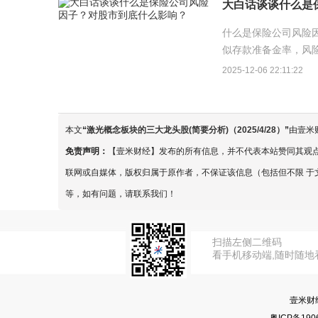
大白话谈谈什么是
什么是保险公司风险
似存款准备金率，风
资资金则越少。...
2025-12-06 22:11:22
本文
“
激光概念板块的三大龙头股(简要分析)（2025/4/28）
”
由壹米
免责声明：
【壹米财经】发布的所有信息，并不代表本站赞同其观
联网或自媒体，版权归属于原作者，不保证该信息（包括但不限 于
等，如有问题，请联系我们！
扫描左侧二维码
看手机移动端,随时随地
壹米财