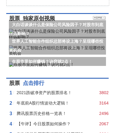
股票
独家原创视频
大白话谈谈什么是保险公司风险因子？对股市到底
什么影响？
世界人工智能合作组织总部将设上海？呈现哪些投
资机会
在股市里如何赚钱？诀窍就2点！
股票
点击排行
1
/
2021跌破净资产的股票排名！
3802
2
/
年底前A股行情波动大逻辑！
3164
3
/
腾讯股票历史价格一览表！
2496
4
/
【午评】今日股票如何操作？
2067