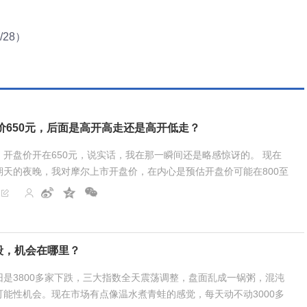
28）
价650元，后面是高开高走还是高开低走？
开盘价开在650元，说实话，我在那一瞬间还是略感惊讶的。 现在
期天的夜晚，我对摩尔上市开盘价，在内心是预估开盘价可能在800至
是和寒武纪进行对比。寒武纪总股本4.2亿股，每...
段，机会在哪里？
是3800多家下跌，三大指数全天震荡调整，盘面乱成一锅粥，混沌
能性机会。现在市场有点像温水煮青蛙的感觉，每天动不动3000多