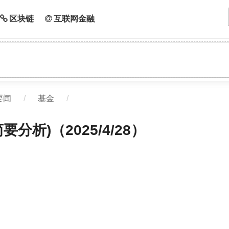
区块链
互联网金融
要闻
/
基金
/
析)（2025/4/28）