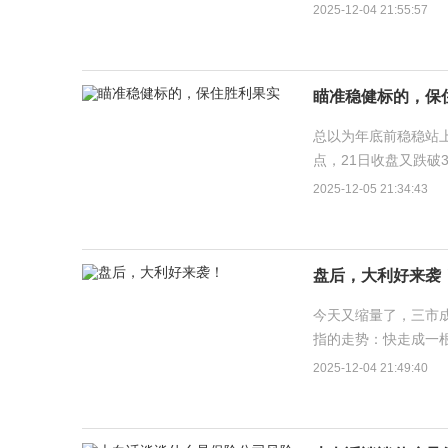
家下跌，持股体验非常
2025-12-04 21:55:57
瞄准稳健标的，保
总以为年底前稳稳站上
点，21日收盘又跌破3
日），收盘总算站上3
2025-12-05 21:34:43
盘后，大利好来袭
今天又缩量了，三市成
指的走势：快走成一
去，基本全靠几个大票
2025-12-04 21:49:40