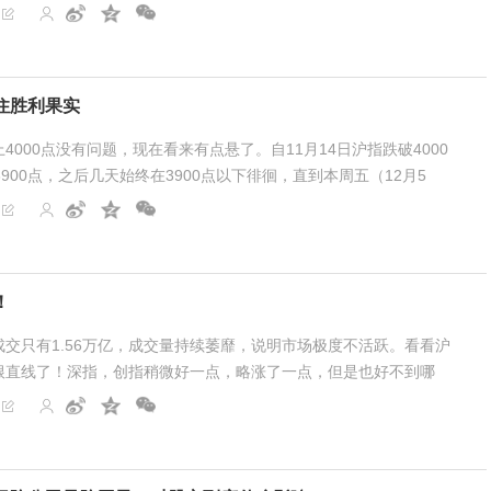
的差，各种利好异动大涨的板块，几乎都是冲...
住胜利果实
4000点没有问题，现在看来有点悬了。自11月14日沪指跌破4000
900点，之后几天始终在3900点以下徘徊，直到本周五（12月5
902点。尽管本周主要指数均为周阳线，但个股涨跌比...
！
交只有1.56万亿，成交量持续萎靡，说明市场极度不活跃。看看沪
根直线了！深指，创指稍微好一点，略涨了一点，但是也好不到哪
拉指数。三花智控，中际旭创，新易盛，天孚通信，寒武纪...