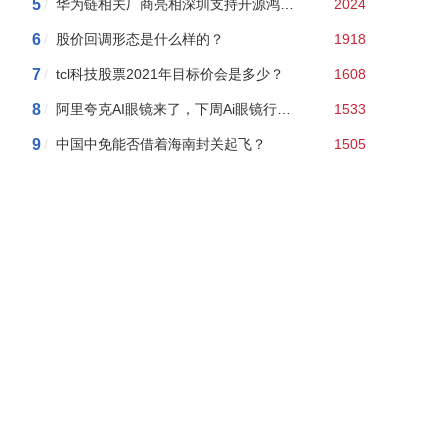
5
/
华为链相关厂商亮相深圳支持开源鸿蒙本土应用发展2024年度行
2024
6
/
股价回调形态是什么样的？
1918
7
/
tcl科技股票2021年目标价会是多少？
1608
8
/
阿里夸克AI眼镜来了，下周Ai眼镜行情如何？附AI眼镜概念股龙头股名单
1533
9
/
中国中免能否借着海南封关起飞？
1505