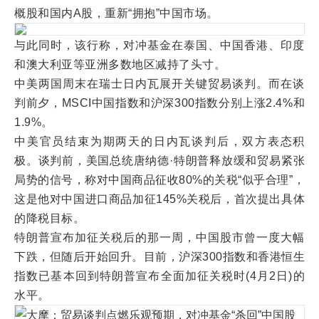
概股和国内A股，重新“拥抱”中国市场。
与此同时，该行称，对冲基金在泰国、中国香港、印度
和澳大利亚等亚洲多数地区减持了头寸。
中美两国周末在瑞士日内瓦展开关键贸易谈判。而在谈
判前夕，MSCI中国指数和沪深300指数分别上涨2.4%和
1.9%。
中美官员结束为期两天的日内瓦谈判后，双方表态积
极。谈判前，美国总统唐纳德·特朗普释放缓和贸易紧张
局势的信号，称对中国商品征收80%的关税“似乎合理”，
这是他对中国进口商品加征145%关税后，首次提出具体
的降税目标。
特朗普宣布加征关税后的那一周，中国股市曾一度大幅
下跌，但随后开始回升。目前，沪深300指数和香港恒生
指数已基本回到特朗普宣布全面加征关税时(4月2日)的
水平。