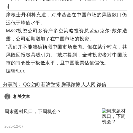
摩根士丹利补充道，对冲基金在中国市场的风险敞口仍
远低于峰值水平。
M&G投资公司多资产多空策略投资总监迈克尔·戴尔透
露，公司近期增加了在中国市场的投资。
“我们并不能准确预测中国市场走向。但在某个时点，其
风险回报极具吸引力。”戴尔提到，全球投资者对中国股
市的持仓处于极低水平，且中国股票估值偏低。
编辑/Lee
分享到：
QQ空间
新浪微博
腾讯微博
人人网
微信
相关文章
周末题材风口，下周机会？
2025-12-07