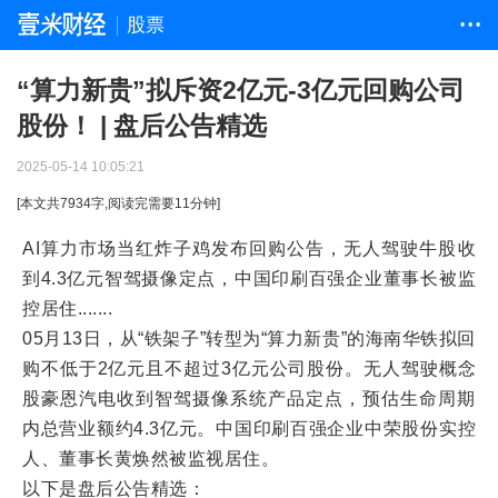
股票
• • •
“算力新贵”拟斥资2亿元-3亿元回购公司
股份！ | 盘后公告精选
2025-05-14 10:05:21
[本文共
7934
字,阅读完需要
11
分钟]
AI算力市场当红炸子鸡发布回购公告，无人驾驶牛股收
到4.3亿元智驾摄像定点，中国印刷百强企业董事长被监
控居住.......
05月13日，从“铁架子”转型为“算力新贵”的海南华铁拟回
购不低于2亿元且不超过3亿元公司股份。无人驾驶概念
股豪恩汽电收到智驾摄像系统产品定点，预估生命周期
内总营业额约4.3亿元。中国印刷百强企业中荣股份实控
人、董事长黄焕然被监视居住。
以下是盘后公告精选：