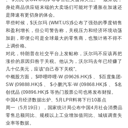
身处商品供应链末端的大卖场们可能对于通胀在加速还
是降速有更切身的体会。
早些时候，$沃尔玛 (WMT.US)$公布了强劲的季度销售
和盈利增长，但公司警告称，关税压力和经济环境动荡
加剧，即便公司是全球最大的零售商，也预计将不得不
上调价格。
对此，特朗普在社交平台上发帖称，沃尔玛不应该再把
涨价的原因归咎于关税。他认为，沃尔玛去年已经赚了
几十亿美元，应该“自己吞下关税”。
中概股方面， $哔哩哔哩-W (09626.HK)$ 、 $百度集团-
SW (09888.HK)$ 、 $小鹏汽车-W (09868.HK)$ 、 $名
创优品 (09896.HK)$ 等热门股票公司也将发布财报。
中国4月经济数据出炉、5月LPR料将下行10基点
周一（5月19日），国家统计局公布中国4月社会消费品
零售总额同比、规模以上工业增加值同比、城镇调查失
业率等数据。