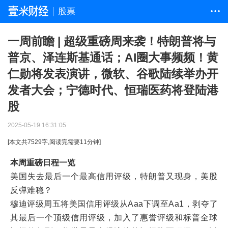
股票
• • •
一周前瞻 | 超级重磅周来袭！特朗普将与
普京、泽连斯基通话；AI圈大事频频！黄
仁勋将发表演讲，微软、谷歌陆续举办开
发者大会；宁德时代、恒瑞医药将登陆港
股
2025-05-19 16:31:05
[本文共
7529
字,阅读完需要
11
分钟]
本周重磅日程一览
美国失去最后一个最高信用评级，特朗普又现身，美股
反弹难稳？
穆迪评级周五将美国信用评级从Aaa下调至Aa1，剥夺了
其最后一个顶级信用评级，加入了惠誉评级和标普全球