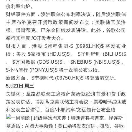
价利率出炉。
财经事件方面，澳洲联储公布利率决议，随后澳洲联储
主席布洛克召开货币政策新闻发布会；美联储官员洛
根、博斯蒂克、巴尔金陆续发表讲话。此外，谷歌公司
举行其年度I/O开发者大会。
财报方面，港股 $携程集团-S (09961.HK)$ 将发布业
绩；美股 $家得宝 (HD.US)$ 、 $哔哩哔哩 (BILI.US)$
、 $万国数据 (GDS.US)$ 、 $NEBIUS (NBIS.US)$ 、
$小马智行 (PONY.US)$ 将于盘前公布业绩。
新股方面， $宁德时代 (03750.HK)$ 将登陆港交所。
5月21日 周三
关键词：圣路易联储主席穆萨莱姆就经济前景和货币政
策发表讲话、博斯蒂克美联储主持会议，票委哈玛克&戴
利发表主旨讲话、百度/小鹏汽车/文远知行公布业绩