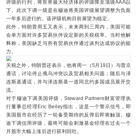
评级的行列，将世界最大经济体的评级降至顶级AAA以
下。此次下调一级是在穆迪将美国评级展望调整为负面
一年多后进行的。该评级机构目前展望为稳定。
此外，特朗普周五又表示，未来两到三周内，美国可能
会单方面对许多贸易伙伴设定新的关税税率。当时他解
释称，美国缺乏与所有贸易伙伴通过谈判达成协议的能
力。
关税之外，特朗普还表示，他将周一（5月19日）与普京
通话，讨论停止俄乌冲突以及贸易相关问题；随后与泽
连斯基通话，并与泽连斯基一道同北约多国成员展开交
流。
对于穆迪下调美国评级，Steward Partners财富管理执
行董事总经理Eric Beiley指出，这是一个警示信号，即
美国股市在经历了一轮备受期待的反弹后即将触顶。穆
迪下调信用评级，最终可能会刺激基金经理在过去一个
月股市大幅上涨后进行获利回吐。