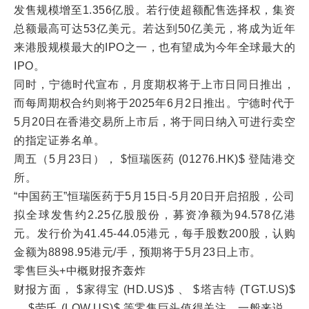
发售规模增至1.356亿股。若行使超额配售选择权，集资
总额最高可达53亿美元。若达到50亿美元，将成为近年
来港股规模最大的IPO之一，也有望成为今年全球最大的
IPO。
同时，宁德时代宣布，月度期权将于上市日同日推出，
而每周期权合约则将于2025年6月2日推出。宁德时代于
5月20日在香港交易所上市后，将于同日纳入可进行卖空
的指定证券名单。
周五（5月23日）， $恒瑞医药 (01276.HK)$ 登陆港交
所。
“中国药王”恒瑞医药于5月15日-5月20日开启招股，公司
拟全球发售约2.25亿股股份，募资净额为94.578亿港
元。发行价为41.45-44.05港元，每手股数200股，认购
金额为8898.95港元/手，预期将于5月23日上市。
零售巨头+中概财报齐轰炸
财报方面， $家得宝 (HD.US)$ 、 $塔吉特 (TGT.US)$
、 $劳氏 (LOW.US)$ 等零售巨头值得关注。一般来说，