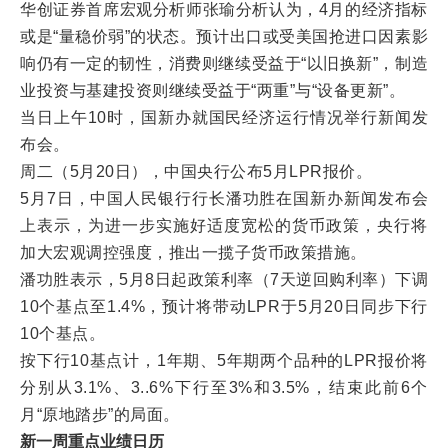
华创证券首席宏观分析师张瑜分析认为，4月的经济指标
或是“量稳价弱”的状态。预计出口或受美国抢进口因素影
响仍有一定的韧性，消费则继续受益于“以旧换新”，制造
业投资与基建投资则继续受益于“两重”与“设备更新”。
当日上午10时，国新办就国民经济运行情况举行新闻发
布会。
周二（5月20日），中国央行公布5月LPR报价。
5月7日，中国人民银行行长潘功胜在国新办新闻发布会
上表示，为进一步实施好适度宽松的货币政策，央行将
加大宏观调控强度，推出一揽子货币政策措施。
潘功胜表示，5月8日起政策利率（7天逆回购利率）下调
10个基点至1.4%，预计将带动LPR于5月20日同步下行
10个基点。
按下行10基点计，1年期、5年期两个品种的LPR报价将
分别从3.1%、3..6%下行至3%和3.5%，结束此前6个
月“原地踏步”的局面。
新一周重点业绩日历