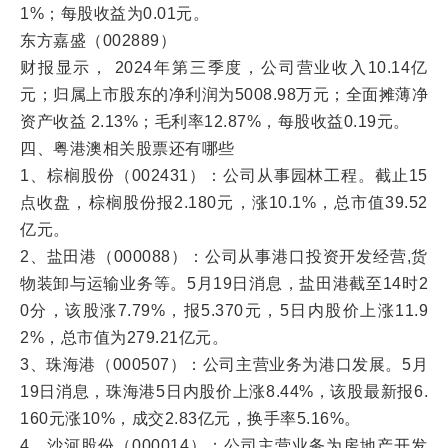
1%；每股收益为0.01元。
东方嘉盛（002889）
财报显示， 2024年第三季度，公司营业收入10.14亿
元；归属上市股东的净利润为5008.98万元；全面摊薄净
资产收益 2.13%；毛利率12.87%，每股收益0.19元。
四、粤港澳相关股票还有哪些
1、棕榈股份（002431）：公司从事园林工程。截止15
点收盘，棕榈股份报2.180元，涨10.1%，总市值39.52
亿元。
2、盐田港（000088）：公司从事港口投资开发经营,货
物装卸与运输业务等。5月19日消息，盐田港截至14时2
0分，该股涨7.79%，报5.370元，5日内股价上涨11.9
2%，总市值为279.21亿元。
3、珠海港（000507）：公司主营业务为港口发展。5月
19日消息，珠海港5日内股价上涨8.44%，该股最新报6.
160元涨10%，成交2.83亿元，换手率5.16%。
4、沙河股份（000014）：公司主营业务为房地产开发