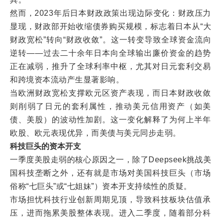
然而，2023年后日本财政政策出现边际变化：财政压力
显现，财政部开始收缩债券购买规模，标志着日本从“大
财政宽松”转向“财政收敛”。这一转变导致全球资金流向
逆转——过去二十余年日本向全球输出廉价资金的趋势
正在减弱，推升了全球利率中枢，尤其对日元套利交易
和跨境资本流动产生显著影响。
当欧洲财政宽松支撑欧元区资产表现，而日本财政收敛
则削弱了日元的套利属性，推动美元信用资产（如美
债、美股）的波动性加剧。这一变化解释了为何上半年
欧股、欧元表现优异，而美债与美元同步走弱。
科技巨头的资本开支
一季度美股走弱的核心原因之一，除了Deepseek挑战美
国科技垄断之外，还有就是市场对美国科技巨头（市场
俗称“七巨头”或“七姐妹”）资本开支持续性的质疑。
市场担忧科技行业创新周期见顶，导致科技板块估值承
压，进而拖累美股整体表现。进入二季度，随着部分科