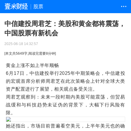
股票
• • •
中信建投周君芝：美股和黄金都将震荡，
中国股票有新机会
2025-06-18 14:32:57
[本文共
5649
字,阅读完需要
8
分钟]
黄金上涨不如上半年顺畅
6月17日，中信建投举行2025年中期策略会，中信建投
的宏观首席分析师周君芝在此次策略会上针对全球大类
资产配置进行了展望，相关观点备受关注。
周君芝观察到：未来一段时期内美股可能震荡，但贸易
战缓和与科技趋势未证伪的背景下，大幅下行风险有
限。
她还指出，市场目前普遍看空美元，上半年美元也的确