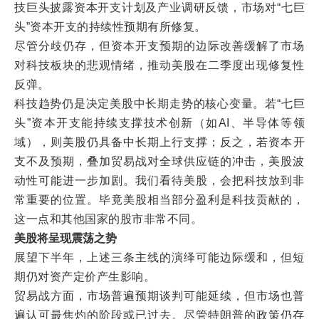
技巨头披露资本开支计划及产业调研反馈，市场对“七巨
头”资本开支的持续性预期有所修复。
尽管分歧仍存，但资本开支预期的边际改善缓解了市场
对科技板块的悲观情绪，推动美股在二季度出现修复性
反弹。
科技趋势仍是决定美股中长期走势的核心变量。若“七巨
头”资本开支能持续支撑技术创新（如AI、半导体等领
域），则美股仍具备中长期上行支撑；反之，若资本开
支不及预期，叠加贸易战对全球供应链的冲击，美股波
动性可能进一步加剧。我们看待美股，会把科技放到非
常重要的位置。毕竟美股相当部分盈利是科技贡献的，
这一点和其他国家的股市非常不同。
美股将呈现震荡之势
展望下半年，上述三条主线的演绎可能边际缓和，但短
期仍对资产定价产生影响。
贸易战方面，市场普遍预期谈判可能延续，但市场也普
遍认可最焦灼的阶段或已过去。尽管特朗普的政策仍存