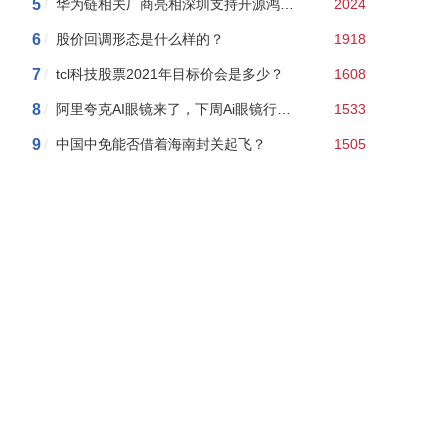
5
/
华为链相关厂商亮相深圳支持开源鸿蒙本土应用发展2024年度行
2024
6
/
股价回调形态是什么样的？
1918
7
/
tcl科技股票2021年目标价会是多少？
1608
8
/
阿里夸克AI眼镜来了，下周Ai眼镜行情如何？附AI眼镜概念股龙头股名单
1533
9
/
中国中免能否借着海南封关起飞？
1505