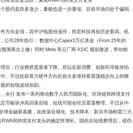
仍有望反复活跃，聚焦RWA与跨境支付龙头
过个股仍是跌多涨少，量能也进一步萎缩。目前市场仍处于偏弱
硬件方向走强，其中沪电股份涨停，胜宏科技再创历史新高。机
公司28年指引： 数据中心Capex1万亿美金（From 25年的
年的预测再次上修）同时 Meta 等云厂商 ASIC 规划激进，带动相
整理后，行业拥挤度显著下降。所以在新消费、创新药等板块陷
之中。不过此前算力硬件方向此前大多维持着震荡稳步向上的模
个股的短线波动加剧。
，央行 发布一系列推动数字人民币国际化、区块链和跨境支付
稳定币板块冲高回落后续，短线可能会经历震荡整理。不过从中
为全球金融新基建，在政策合规化、技术降本、新兴市场刚需三大
聚焦RWA和跨境支付龙头的确定性增长。因此在短线整理后，或仍