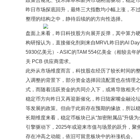
政策合规化、技术降本和新兴市场刚需驱动，稳定币
昨日市场探底回升，最终三大指数均小幅上涨，不
整理的结构之中，静待后续的的方向性选择。
盘面上来看，昨日科技股方向展开反弹，其中算力
构研报认为，直接催化剂则来自MRVL昨日的AI Day，
5930亿美元）- ASIC的TAM 554亿美金（相较去
关 PCB 供应商需求。
此外从市场维度而言，科技股在经历了较长时间的
入调整的背景下，部分资金选择回流配置也在情理
式，而随着活跃资金的共同介入下，或将导致相关
稳定币方向昨日又再迎新催化，昨日陆家嘴金融论坛
等发展的政策。但由于此前存在预期的缘故，所以
长期维度来看，稳定币板块已从“加密附属品”升级
引擎驱动下，2025年或迎来市值与场景的跃升，
存在冲高之动能，依旧可留意板块中的补涨机会。