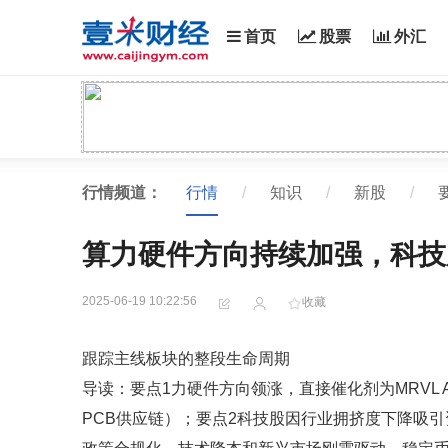
首页
股票
外汇
行情频道：
行情
/
知识
/
新股
/
算力硬件方向持续加强，科技
2025-06-19 10:22:56
收藏
跟踪主线板块的整段生命周期
导读：要点1力硬件方向领涨，直接催化剂为MRVL AI 
PCB供应链）；要点2科技股因行业拥挤度下降吸