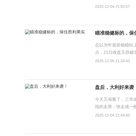
家下跌，持股体验非常
2025-12-04 21:55:57
瞄准稳健标的，保
总以为年底前稳稳站上
点，21日收盘又跌破3
日），收盘总算站上3
2025-12-05 21:34:43
盘后，大利好来袭
今天又缩量了，三市成
指的走势：快走成一
去，基本全靠几个大票
2025-12-04 21:49:40