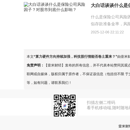
大白话谈谈什么是
什么是保险公司风险
似存款准备金率，风
资资金则越少。...
2025-12-06 22:11:22
本文
“
算力硬件方向持续加强，科技股行情能否卷土重来？
”
由壹米
免责声明：
【壹米财经】发布的所有信息，并不代表本站赞同其观
联网或自媒体，版权归属于原作者，不保证该信息（包括但不限 于
等，如有问题，请联系我们！
扫描左侧二维码
看手机移动端,随时随地
壹米财