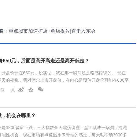
年策略：重点城市加速扩店+单店提效|直击股东会
价650元，后面是高开高走还是高开低走？
开盘价开在650元，说实话，我在那一瞬间还是略感惊讶的。 现在
期天的夜晚，我对摩尔上市开盘价，在内心是预估开盘价可能在800至
是和寒武纪进行对比。寒武纪总股本4.2亿股，每...
段，机会在哪里？
是3800多家下跌，三大指数全天震荡调整，盘面乱成一锅粥，混沌
能性机会。现在市场有点像温水煮青蛙的感觉，每天动不动3000多