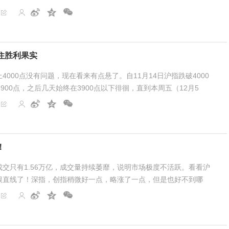
的差，各种利好异动大涨的板块，几乎都是冲...
住胜利果实
4000点没有问题，现在看来有点悬了。自11月14日沪指跌破4000
900点，之后几天始终在3900点以下徘徊，直到本周五（12月5
902点。尽管本周主要指数均为周阳线，但个股涨跌比...
！
交只有1.56万亿，成交量持续萎靡，说明市场极度不活跃。看看沪
根直线了！深指，创指稍微好一点，略涨了一点，但是也好不到哪
拉指数。三花智控，中际旭创，新易盛，天孚通信，寒武纪...