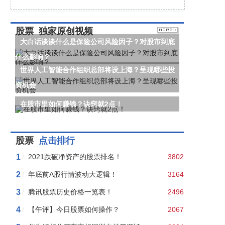
股票
独家原创视频
大白话谈谈什么是保险公司风险因子？对股市到底
什么影响？
世界人工智能合作组织总部将设上海？呈现哪些投
资机会
在股市里如何赚钱？诀窍就2点！
股票
点击排行
1
/
2021跌破净资产的股票排名！
3802
2
/
年底前A股行情波动大逻辑！
3164
3
/
腾讯股票历史价格一览表！
2496
4
/
【午评】今日股票如何操作？
2067