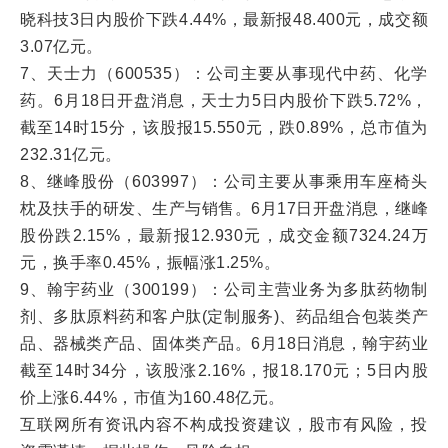
晓科技3日内股价下跌4.44%，最新报48.400元，成交额
3.07亿元。
7、天士力（600535）：公司主要从事现代中药、化学
药。6月18日开盘消息，天士力5日内股价下跌5.72%，
截至14时15分，该股报15.550元，跌0.89%，总市值为
232.31亿元。
8、继峰股份（603997）：公司主要从事乘用车座椅头
枕及扶手的研发、生产与销售。6月17日开盘消息，继峰
股份跌2.15%，最新报12.930元，成交金额7324.24万
元，换手率0.45%，振幅涨1.25%。
9、翰宇药业（300199）：公司主营业务为多肽药物制
剂、多肽原料药和客户肽(定制服务)、药品组合包装类产
品、器械类产品、固体类产品。6月18日消息，翰宇药业
截至14时34分，该股涨2.16%，报18.170元；5日内股
价上涨6.44%，市值为160.48亿元。
互联网所有资讯内容不构成投资建议，股市有风险，投