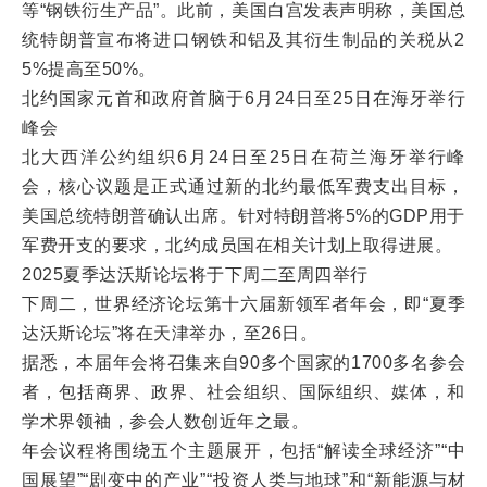
等“钢铁衍生产品”。此前，美国白宫发表声明称，美国总
统特朗普宣布将进口钢铁和铝及其衍生制品的关税从2
5%提高至50%。
北约国家元首和政府首脑于6月24日至25日在海牙举行
峰会
北大西洋公约组织6月24日至25日在荷兰海牙举行峰
会，核心议题是正式通过新的北约最低军费支出目标，
美国总统特朗普确认出席。针对特朗普将5%的GDP用于
军费开支的要求，北约成员国在相关计划上取得进展。
2025夏季达沃斯论坛将于下周二至周四举行
下周二，世界经济论坛第十六届新领军者年会，即“夏季
达沃斯论坛”将在天津举办，至26日。
据悉，本届年会将召集来自90多个国家的1700多名参会
者，包括商界、政界、社会组织、国际组织、媒体，和
学术界领袖，参会人数创近年之最。
年会议程将围绕五个主题展开，包括“解读全球经济”“中
国展望”“剧变中的产业”“投资人类与地球”和“新能源与材