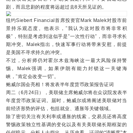
剧，而且悲剧的程度将远超过去8天所见证的。
纽约Siebert Financial首席投资官Mark Malek对股市前
景持乐观态度。他表示，"我认为这对股市将非常积
极"，特别是考虑到这似乎是"一次性行动"，而非寻求长
期冲突。Malek指出，快速军事行动将带来安慰，前提
是美国不寻求持久的冲突。
不过，分析师仍对霍尔木兹海峡这一最大风险保持警
惕。Malek强调，如果伊朗有能力封锁这一关键海
峡，"肯定会改变一切"。
鲍威尔国会亮相！将发表半年度货币政策报告证词
周二（6月24日），美联储主席鲍威尔将在众议院发表半
年度货币政策证词。届时，鲍威尔或将阐述美联储对当
前经济形势的评估，包括就业、通胀等关键领域。
除了密切关注有关利率或通胀的线索，交易员还将高度
警惕政策独立性基调的变化以及有关美联储长期框架的
任何暗示。分析人士指出，从历史看，证词的“清晰度”本