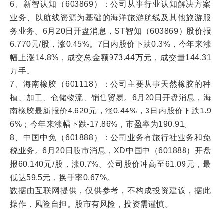
6、新智认知（603869）：公司从事行业认知解决方案
业务、以航线资源为基础的海洋旅游航线及其他旅游服
务业务。6月20日开盘消息，ST智知（603869）股价报
6.770元/股，涨0.45%。7日内股价下跌0.3%，今年来涨
幅上涨14.8%，成交总金额973.44万元，成交量144.31
万手。
7、海南橡胶（601118）：公司主要从事天然橡胶的种
植、加工、仓储物流、销售贸易。6月20日开盘消息，海
南橡胶最新报价4.620元，涨0.44%，3日内股价下跌1.9
6%；今年来涨幅下跌-17.86%，市盈率为190.91。
8、中国中免（601888）：公司业务有旅行社业务和免
税业务。6月20日股市消息，XD中国中（601888）开盘
报60.140元/股，涨0.7%。公司股价冲高至61.09元，最
低达59.5元，换手率0.67%。
数据由互联网提供，仅供参考，不构成投资建议，据此
操作，风险自担。股市有风险，投资需谨慎。