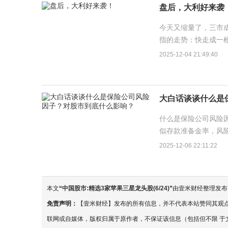
盘后，大利好来袭
今天又缩量了，三市成
指的走势：快走成一
去，基本全靠几个大票
2025-12-04 21:49:40
大白话谈谈什么是
什么是保险公司风险
似存款准备金率，风
资资金则越少。...
2025-12-06 22:11:22
本文
“
中国股市:精选3家苹果三星龙头股(6/24)
”
由壹米财经整理发布
免责声明：
【壹米财经】发布的所有信息，并不代表本站赞同其观
联网或自媒体，版权归属于原作者，不保证该信息（包括但不限 于