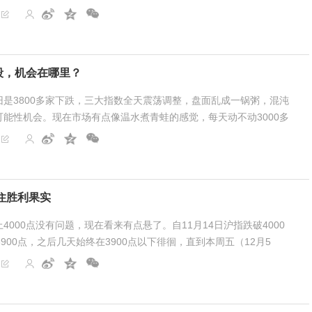
是和寒武纪进行对比。寒武纪总股本4.2亿股，每...
段，机会在哪里？
是3800多家下跌，三大指数全天震荡调整，盘面乱成一锅粥，混沌
能性机会。现在市场有点像温水煮青蛙的感觉，每天动不动3000多
的差，各种利好异动大涨的板块，几乎都是冲...
住胜利果实
4000点没有问题，现在看来有点悬了。自11月14日沪指跌破4000
900点，之后几天始终在3900点以下徘徊，直到本周五（12月5
902点。尽管本周主要指数均为周阳线，但个股涨跌比...