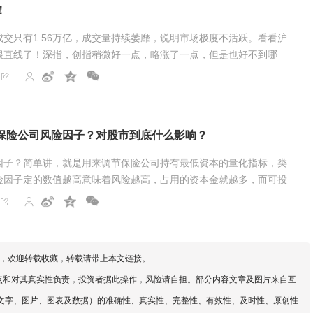
！
交只有1.56万亿，成交量持续萎靡，说明市场极度不活跃。看看沪
根直线了！深指，创指稍微好一点，略涨了一点，但是也好不到哪
拉指数。三花智控，中际旭创，新易盛，天孚通信，寒武纪...
保险公司风险因子？对股市到底什么影响？
因子？简单讲，就是用来调节保险公司持有最低资本的量化指标，类
险因子定的数值越高意味着风险越高，占用的资本金就越多，而可投
，欢迎转载收藏，转载请带上本文链接。
点和对其真实性负责，投资者据此操作，风险请自担。部分内容文章及图片来自互
文字、图片、图表及数据）的准确性、真实性、完整性、有效性、及时性、原创性