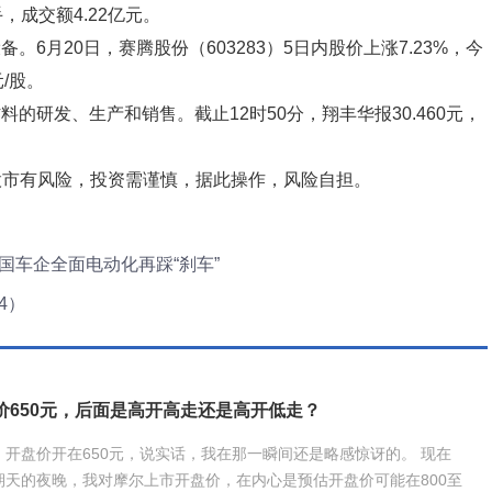
亿手，成交额4.22亿元。
。6月20日，赛腾股份（603283）5日内股价上涨7.23%，今
元/股。
料的研发、生产和销售。截止12时50分，翔丰华报30.460元，
股市有风险，投资需谨慎，据此操作，风险自担。
国车企全面电动化再踩“刹车”
4）
价650元，后面是高开高走还是高开低走？
开盘价开在650元，说实话，我在那一瞬间还是略感惊讶的。 现在
期天的夜晚，我对摩尔上市开盘价，在内心是预估开盘价可能在800至