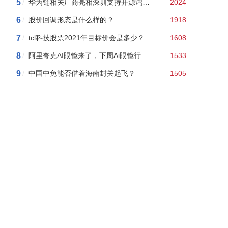
5
/
华为链相关厂商亮相深圳支持开源鸿蒙本土应用发展2024年度行
2024
6
/
股价回调形态是什么样的？
1918
7
/
tcl科技股票2021年目标价会是多少？
1608
8
/
阿里夸克AI眼镜来了，下周Ai眼镜行情如何？附AI眼镜概念股龙头股名单
1533
9
/
中国中免能否借着海南封关起飞？
1505