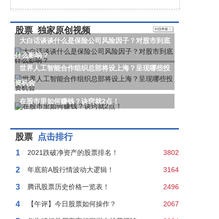
股票
独家原创视频
大白话谈谈什么是保险公司风险因子？对股市到底
什么影响？
世界人工智能合作组织总部将设上海？呈现哪些投
资机会
在股市里如何赚钱？诀窍就2点！
股票
点击排行
1
/
2021跌破净资产的股票排名！
3802
2
/
年底前A股行情波动大逻辑！
3164
3
/
腾讯股票历史价格一览表！
2496
4
/
【午评】今日股票如何操作？
2067