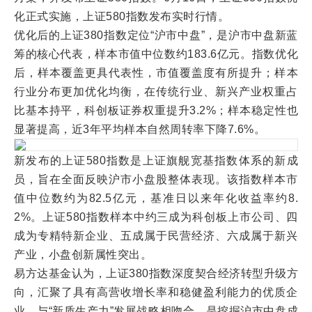
化正式实施，上证580指数发布实时行情。
优化后的上证380指数定位“沪市中盘”，是沪市中盘新蓝
筹的核心代表，样本市值中位数约183.6亿元。指数优化
后，样本覆盖更具代表性，市值覆盖度有所提升；样本
行业分布更加优化均衡，在传统行业、新兴产业权重占
比基本持平，科创板证券权重提升3.2%；样本稳定性也
显著提高，近3年平均样本自然周转率下降7.6%。
新发布的上证580指数是上证旗舰宽基指数体系的新成
员，旨在全面反映沪市小盘股整体表现。该指数样本市
值中位数约为82.5亿元，基准日以来年化收益率约8.
2%。上证580指数样本中约三成为科创板上市公司、四
成为专精特新企业、五成属于民营经济、六成属于新兴
产业，小盘创新属性突出。
易方达基金认为，上证380指数深度契合经济转型升级方
向，汇聚了具有高营收增长率和稳健盈利能力的优质企
业，与“新质生产力”发展战略相吻合，是挖掘沪市中盘成