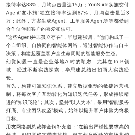
接待率达83%，月均点击量达15万；YonSuite实施交付
Agent“友小施”独立接待率达到87%，月均点击量近3
万；此外，方案生成Agent、工单服务Agent等等都受到
合作伙伴和客户的喜爱和认可。
“这些Agent并非孤立存在”，毕思建强调，“他们构成了一
个自组织、自协同的智能体网络，通过智能协作与自主
决策，构建起覆盖客户全生命周期的智能服务生态。
幻觉问题一直是企业落地AI时的顾虑，尤其在To B领
域。经过不断实践探索，毕思建总结出如两大实践经
验。
首先，构建可靠知识体系，建立数据驱动的敏捷运营机
制，将每次客户互动转化为知识迭代任务，形成持续精
进的“知识飞轮”；其次，坚持“以人为本”，采用“智能服务
打底、专业团队攻坚”模式，始终以提升客户体验为终极
目标。
用友网络副总裁郭金铜补充道：“在输出严谨性要求高的
领域，AI幻觉确实带来挑战。但在创意驱动的市场营销