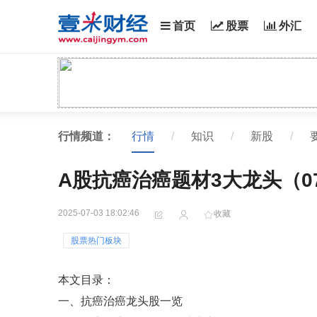
首页
股票
外汇
行情频道：
行情
/
知识
/
新股
/
A股抗癌治癌题材3大龙头（07
2025-07-03 18:02:46
收藏
股票热门板块
本文目录：
一、抗癌治癌龙头股一览