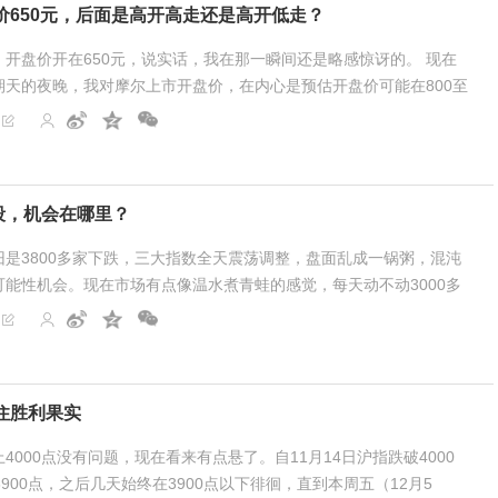
价650元，后面是高开高走还是高开低走？
开盘价开在650元，说实话，我在那一瞬间还是略感惊讶的。 现在
期天的夜晚，我对摩尔上市开盘价，在内心是预估开盘价可能在800至
是和寒武纪进行对比。寒武纪总股本4.2亿股，每...
段，机会在哪里？
是3800多家下跌，三大指数全天震荡调整，盘面乱成一锅粥，混沌
能性机会。现在市场有点像温水煮青蛙的感觉，每天动不动3000多
的差，各种利好异动大涨的板块，几乎都是冲...
住胜利果实
4000点没有问题，现在看来有点悬了。自11月14日沪指跌破4000
900点，之后几天始终在3900点以下徘徊，直到本周五（12月5