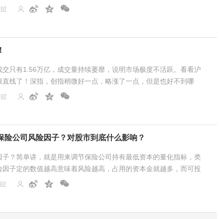
902点。尽管本周主要指数均为周阳线，但个股涨跌比...
！
交只有1.56万亿，成交量持续萎靡，说明市场极度不活跃。看看沪
根直线了！深指，创指稍微好一点，略涨了一点，但是也好不到哪
拉指数。三花智控，中际旭创，新易盛，天孚通信，寒武纪...
保险公司风险因子？对股市到底什么影响？
因子？简单讲，就是用来调节保险公司持有最低资本的量化指标，类
险因子定的数值越高意味着风险越高，占用的资本金就越多，而可投