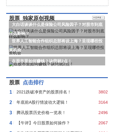
股票
独家原创视频
大白话谈谈什么是保险公司风险因子？对股市到底
什么影响？
世界人工智能合作组织总部将设上海？呈现哪些投
资机会
在股市里如何赚钱？诀窍就2点！
股票
点击排行
1
/
2021跌破净资产的股票排名！
3802
2
/
年底前A股行情波动大逻辑！
3164
3
/
腾讯股票历史价格一览表！
2496
4
/
【午评】今日股票如何操作？
2067