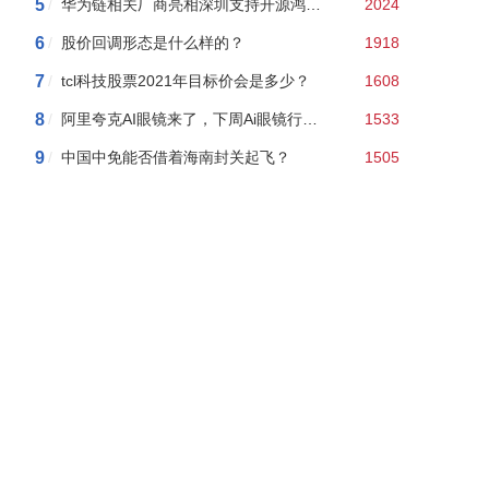
5
/
华为链相关厂商亮相深圳支持开源鸿蒙本土应用发展2024年度行
2024
6
/
股价回调形态是什么样的？
1918
7
/
tcl科技股票2021年目标价会是多少？
1608
8
/
阿里夸克AI眼镜来了，下周Ai眼镜行情如何？附AI眼镜概念股龙头股名单
1533
9
/
中国中免能否借着海南封关起飞？
1505